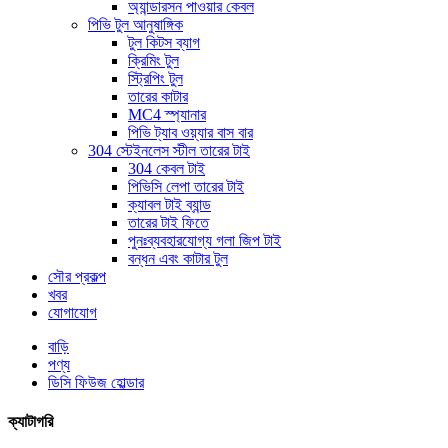
অ্যান্ডারসন পাওয়ার কেবল
পিভি টুল আনুষাঙ্গিক
টুল কিটস ব্যাগ
ক্রিমিং টুল
স্ট্রিপিং টুল
তারের কাটার
MC4 স্প্যানার
পিভি ট্যাব ওয়্যার বাস বার
304 স্টেইনলেস স্টীল তারের টাই
304 কেবল টাই
পিভিসি লেপা তারের টাই
ক্যাবল টাই ব্যান্ড
তারের টাই ফিতে
পুনঃব্যবহারযোগ্য গলা জিপ টাই
বন্ধন এবং কাটার টুল
সৌর প্রকল্প
খবর
যোগাযোগ
বাড়ি
পণ্য
ডিসি ফিউজ হোল্ডার
ক্যাটাগরি