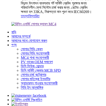
বিদ্যুৎ উৎপাদন ব্যবস্থায় শর্ট সার্কিট ব্রেকিং সুরক্ষার জন্য
পরিবর্তনশীল ফ্লো সিস্টেম চার্জ করার জন্য .রেটেড ব্রেকিং
ক্ষমতা হল 33KA, নিরাপত্তা মান পূরণ করে IEC60269।
তদন্ত
বিস্তারিত
বাড়ি
আমাদের সম্পর্কে
আমাদের সাথে যোগাযোগ করুন
পণ্য
সোলার পিভি কেবল
সোলার পিভি সংযোগকারী
MC4 শাখা সংযোগকারী
PV তারের OEM সমাবেশ
ডিসি ফিউজ হোল্ডার
ডিসি সার্কিট ব্রেকার MCB SPD
সোলার চার্জ কন্ট্রোলার
সোলার মাইক্রো ইনভার্টার
অ্যান্ডারসন পাওয়ার সংযোগকারী
পিভি টুল আনুষাঙ্গিক