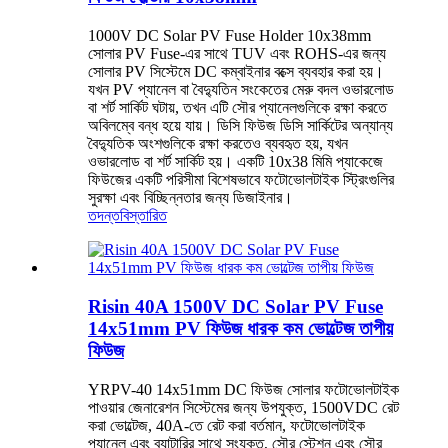
1000V DC Solar PV Fuse Holder 10x38mm
সোলার PV Fuse-এর সাথে TUV এবং ROHS-এর জন্য
সোলার PV সিস্টেমে DC কম্বাইনার বক্সে ব্যবহার করা হয়।
যখন PV প্যানেল বা বৈদ্যুতিন সংকেতের মেরু বদল ওভারলোড
বা শর্ট সার্কিট ঘটায়, তখন এটি সৌর প্যানেলগুলিকে রক্ষা করতে
অবিলম্বে বন্ধ হয়ে যায়। ডিসি ফিউজ ডিসি সার্কিটের অন্যান্য
বৈদ্যুতিক অংশগুলিকে রক্ষা করতেও ব্যবহৃত হয়, যখন
ওভারলোড বা শর্ট সার্কিট হয়। একটি 10x38 মিমি প্যাকেজে
ফিউজের একটি পরিসীমা বিশেষভাবে ফটোভোলটাইক স্ট্রিংগুলির
সুরক্ষা এবং বিচ্ছিন্নতার জন্য ডিজাইনার।
তদন্ত
বিস্তারিত
Risin 40A 1500V DC Solar PV Fuse
14x51mm PV ফিউজ ধারক কম ভোল্টেজ তাপীয়
ফিউজ
YRPV-40 14x51mm DC ফিউজ সোলার ফটোভোলটাইক
পাওয়ার জেনারেশন সিস্টেমের জন্য উপযুক্ত, 1500VDC রেট
করা ভোল্টেজ, 40A-তে রেট করা বর্তমান, ফটোভোলটাইক
প্যানেল এবং ব্যাটারির সাথে সংযুক্ত, সৌর স্টেশন এবং সৌর