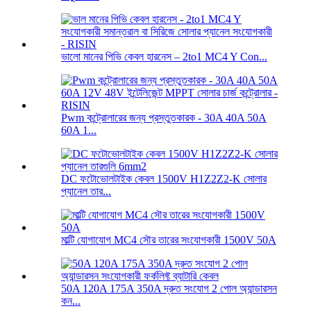
ভালো মানের পিভি কেবল হারনেস – 2to1 MC4 Y Con...
Pwm কন্ট্রোলারের জন্য প্রস্তুতকারক - 30A 40A 50A
60A 1...
DC ফটোভোলটাইক কেবল 1500V H1Z2Z2-K সোলার
প্যানেল তার...
মাল্টি যোগাযোগ MC4 সৌর তারের সংযোগকারী 1500V 50A
50A 120A 175A 350A দ্রুত সংযোগ 2 পোল অ্যান্ডারসন
কন...