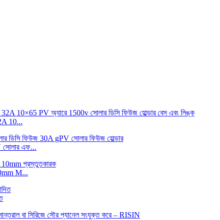
 10...
োলার এফ...
0mm M...
ত