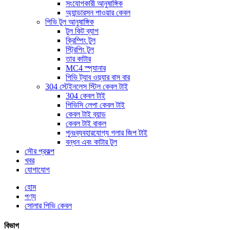
সংযোগকারী আনুষাঙ্গিক
অ্যান্ডারসন পাওয়ার কেবল
পিভি টুল আনুষাঙ্গিক
টুল কিট ব্যাগ
ক্রিম্পিং টুল
স্ট্রিপিং টুল
তার কাটার
MC4 স্প্যানার
পিভি ট্যাব ওয়্যার বাস বার
304 স্টেইনলেস স্টিল কেবল টাই
304 কেবল টাই
পিভিসি লেপা কেবল টাই
কেবল টাই ব্যান্ড
কেবল টাই বাকল
পুনঃব্যবহারযোগ্য গলার জিপ টাই
বন্ধন এবং কাটার টুল
সৌর প্রকল্প
খবর
যোগাযোগ
হোম
পণ্য
সোলার পিভি কেবল
বিভাগ