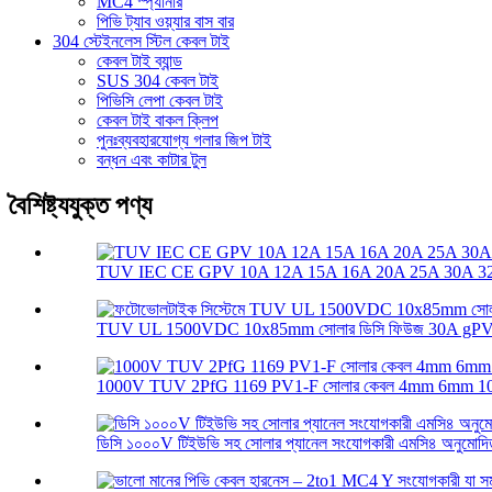
MC4 স্প্যানার
পিভি ট্যাব ওয়্যার বাস বার
304 স্টেইনলেস স্টিল কেবল টাই
কেবল টাই ব্যান্ড
SUS 304 কেবল টাই
পিভিসি লেপা কেবল টাই
কেবল টাই বাকল ক্লিপ
পুনঃব্যবহারযোগ্য গলার জিপ টাই
বন্ধন এবং কাটার টুল
বৈশিষ্ট্যযুক্ত পণ্য
TUV IEC CE GPV 10A 12A 15A 16A 20A 25A 30A 32A
TUV UL 1500VDC 10x85mm সোলার ডিসি ফিউজ 30A gPV স
1000V TUV 2PfG 1169 PV1-F সোলার কেবল 4mm 6mm 1
ডিসি ১০০০V টিইউভি সহ সোলার প্যানেল সংযোগকারী এমসি৪ অনুমোদি