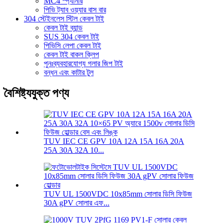
MC4 স্প্যানার
পিভি ট্যাব ওয়্যার বাস বার
304 স্টেইনলেস স্টিল কেবল টাই
কেবল টাই ব্যান্ড
SUS 304 কেবল টাই
পিভিসি লেপা কেবল টাই
কেবল টাই বাকল ক্লিপ
পুনঃব্যবহারযোগ্য গলার জিপ টাই
বন্ধন এবং কাটার টুল
বৈশিষ্ট্যযুক্ত পণ্য
TUV IEC CE GPV 10A 12A 15A 16A 20A
25A 30A 32A 10...
TUV UL 1500VDC 10x85mm সোলার ডিসি ফিউজ
30A gPV সোলার এফ...