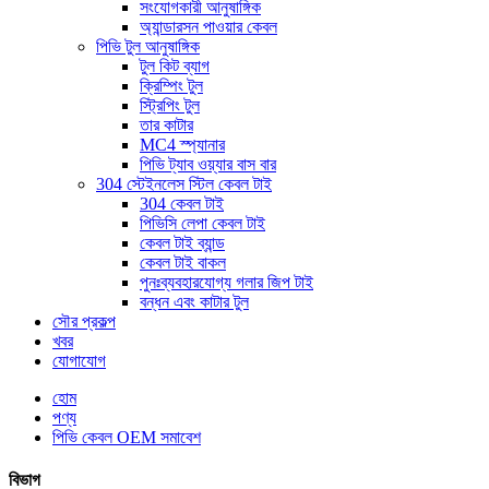
সংযোগকারী আনুষাঙ্গিক
অ্যান্ডারসন পাওয়ার কেবল
পিভি টুল আনুষাঙ্গিক
টুল কিট ব্যাগ
ক্রিম্পিং টুল
স্ট্রিপিং টুল
তার কাটার
MC4 স্প্যানার
পিভি ট্যাব ওয়্যার বাস বার
304 স্টেইনলেস স্টিল কেবল টাই
304 কেবল টাই
পিভিসি লেপা কেবল টাই
কেবল টাই ব্যান্ড
কেবল টাই বাকল
পুনঃব্যবহারযোগ্য গলার জিপ টাই
বন্ধন এবং কাটার টুল
সৌর প্রকল্প
খবর
যোগাযোগ
হোম
পণ্য
পিভি কেবল OEM সমাবেশ
বিভাগ