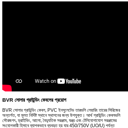
BVR সোলার গ্রাউন্ডিং কেবলের প্রয়োগ
BVR সোলার গ্রাউন্ডিং কেবল, PVC ইনসুলেটেড তারগুলি লেয়ারিং তারের সিরিজের
অন্তর্গত, যা মূলত নির্দিষ্ট স্থানে স্থাপনের জন্য উপযুক্ত। আর্থ গ্রাউন্ডিং কেবলগুলি
সৌরজগৎ, ড্রাইভিং, আলো, বৈদ্যুতিক সরঞ্জাম, যন্ত্র এবং টেলিযোগাযোগ সরঞ্জামের
সংযোগকারী হিসাবে ব্যাপকভাবে ব্যবহৃত হয় যার 450/750V (UO/U) পর্যন্ত