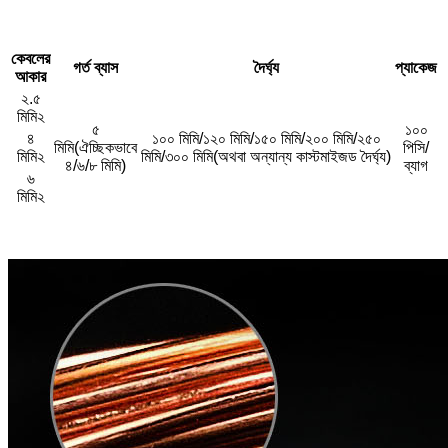
কেবলের
গর্ত ব্যাস
দৈর্ঘ্য
প্যাকেজ
আকার
২.৫
মিমি২
৫
১০০
৪
১০০ মিমি/১২০ মিমি/১৫০ মিমি/২০০ মিমি/২৫০
মিমি
(ঐচ্ছিকভাবে
পিসি/
মিমি২
মিমি/৩০০ মিমি
(অথবা অন্যান্য কাস্টমাইজড দৈর্ঘ্য)
৪/৬/৮ মিমি)
ব্যাগ
৬
মিমি২