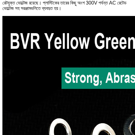
রেটযুক্ত ভোল্টেজ রয়েছে। প্লাস্টিকের তারের কিছু অংশ 300V পর্যন্ত AC রেটেড
ভোল্টেজ সহ সরঞ্জামগুলিতে ব্যবহৃত হয়।