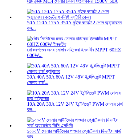
মাল্টি কন্টাক্ট MC4 সোলার কেবল সংযোগকারী 1500V 50A
50A 120A 175A 350A কুইক কানেক্ট 2 পোল অ্যান্ডারসন
কন...
সৌরজগতের জন্য সোলার মাইক্রো ইনভার্টার MPPT 60HZ
600W...
30A 40A 50A 60A 12V 48V ইন্টেলিজেন্ট MPPT
সোলার চার্জ...
10A 20A 30A 12V 24V ইন্টেলিজেন্ট PWM সোলার চার্জ
কন...
১০০০V সোলার আউটডোর পাওয়ার প্রোটেকশন ডিভাইস সার্জ
আর...