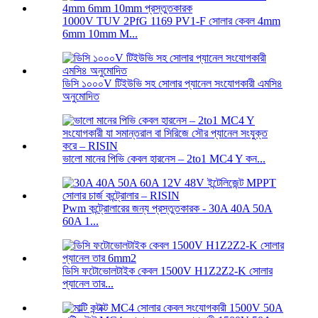
1000V TUV 2PfG 1169 PV1-F সোলার কেবল 4mm
6mm 10mm M...
ডিসি ১০০০V টিইউভি সহ সোলার প্যানেল সংযোগকারী এমসি৪
অনুমোদিত
ভালো মানের পিভি কেবল হারনেস – 2to1 MC4 Y কন...
Pwm কন্ট্রোলারের জন্য প্রস্তুতকারক - 30A 40A 50A
60A 1...
ডিসি ফটোভোলটাইক কেবল 1500V H1Z2Z2-K সোলার
প্যানেল তার...