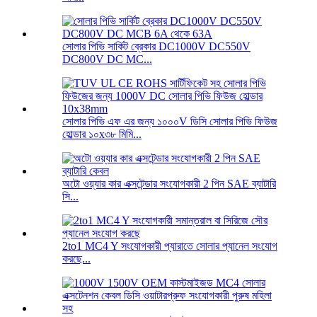
সোলার পিভি সার্কিট ব্রেকার DC1000V DC550V
DC800V DC MC...
সোলার পিভি এফ এর জন্য ১০০০V ডিসি সোলার পিভি ফিউজ
হোল্ডার ১০x৩৮ মিমি...
অটো ওয়্যার কার এক্সটেন্ডার সংযোগকারী 2 পিন SAE ব্যাটারি
সি...
2to1 MC4 Y সংযোগকারী প্যারাতে সোলার প্যানেল সংযোগ
করছে...