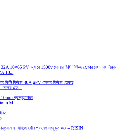
 10...
োলার এফ...
0mm M...
ত