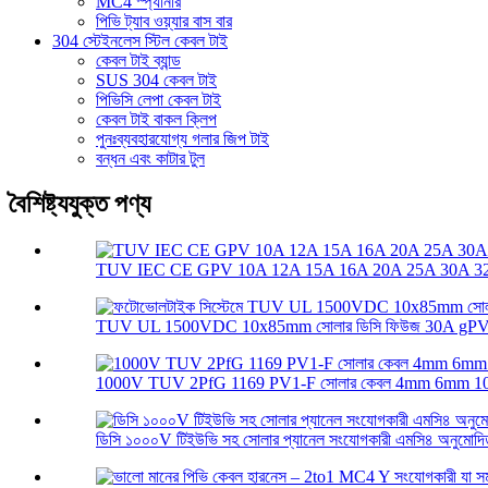
MC4 স্প্যানার
পিভি ট্যাব ওয়্যার বাস বার
304 স্টেইনলেস স্টিল কেবল টাই
কেবল টাই ব্যান্ড
SUS 304 কেবল টাই
পিভিসি লেপা কেবল টাই
কেবল টাই বাকল ক্লিপ
পুনঃব্যবহারযোগ্য গলার জিপ টাই
বন্ধন এবং কাটার টুল
বৈশিষ্ট্যযুক্ত পণ্য
TUV IEC CE GPV 10A 12A 15A 16A 20A 25A 30A 32A
TUV UL 1500VDC 10x85mm সোলার ডিসি ফিউজ 30A gPV স
1000V TUV 2PfG 1169 PV1-F সোলার কেবল 4mm 6mm 1
ডিসি ১০০০V টিইউভি সহ সোলার প্যানেল সংযোগকারী এমসি৪ অনুমোদি