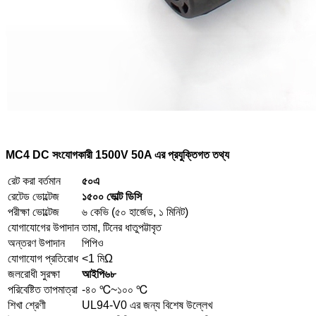
MC4 DC সংযোগকারী 1500V 50A এর প্রযুক্তিগত তথ্য
রেট করা বর্তমান
৫০এ
রেটেড ভোল্টেজ
১৫০০ ভোল্ট ডিসি
পরীক্ষা ভোল্টেজ
৬ কেভি (৫০ হার্জেড, ১ মিনিট)
যোগাযোগের উপাদান
তামা, টিনের ধাতুপট্টাবৃত
অন্তরণ উপাদান
পিপিও
যোগাযোগ প্রতিরোধ
<1 মিΩ
জলরোধী সুরক্ষা
আইপি৬৮
পরিবেষ্টিত তাপমাত্রা
-৪০ ℃~১০০ ℃
শিখা শ্রেণী
UL94-V0 এর জন্য বিশেষ উল্লেখ