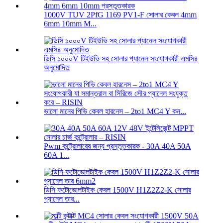
1000V TUV 2PfG 1169 PV1-F সোলার কেবল 4mm
6mm 10mm M...
ডিসি ১০০০V টিইউভি সহ সোলার প্যানেল সংযোগকারী এমসি৪
অনুমোদিত
ভালো মানের পিভি কেবল হারনেস – 2to1 MC4 Y কন...
Pwm কন্ট্রোলারের জন্য প্রস্তুতকারক - 30A 40A 50A
60A 1...
ডিসি ফটোভোলটাইক কেবল 1500V H1Z2Z2-K সোলার
প্যানেল তার...