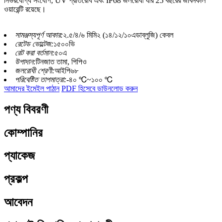
নির্ভরযোগ্য সংযোগ, UV প্রতিরোধ এবং IP68 জলরোধী যার 25 বছরের জীবনকাল
ওয়ারেন্টি রয়েছে।
সামঞ্জস্যপূর্ণ আকার:
২.৫/৪/৬ মিমি২ (১৪/১২/১০এডাব্লুজি) কেবল
রেটেড ভোল্টেজ:
১৫০০ভি
রেট করা বর্তমান:
৫০এ
উপাদান:
টিনজাত তামা, পিপিও
জলরোধী শ্রেণী:
আইপি৬৮
পরিবেষ্টিত তাপমাত্রা:
-৪০ ℃~১০০ ℃
আমাদের ইমেইল পাঠান
PDF হিসেবে ডাউনলোড করুন
পণ্য বিবরণী
কোম্পানির
প্যাকেজ
প্রকল্প
আবেদন