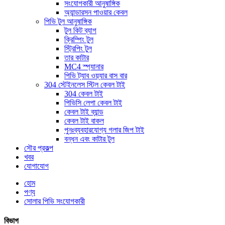
সংযোগকারী আনুষাঙ্গিক
অ্যান্ডারসন পাওয়ার কেবল
পিভি টুল আনুষাঙ্গিক
টুল কিট ব্যাগ
ক্রিম্পিং টুল
স্ট্রিপিং টুল
তার কাটার
MC4 স্প্যানার
পিভি ট্যাব ওয়্যার বাস বার
304 স্টেইনলেস স্টিল কেবল টাই
304 কেবল টাই
পিভিসি লেপা কেবল টাই
কেবল টাই ব্যান্ড
কেবল টাই বাকল
পুনঃব্যবহারযোগ্য গলার জিপ টাই
বন্ধন এবং কাটার টুল
সৌর প্রকল্প
খবর
যোগাযোগ
হোম
পণ্য
সোলার পিভি সংযোগকারী
বিভাগ