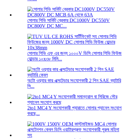
সোলার পিভি সার্কিট ব্রেকার DC1000V DC550V
DC800V DC MC...
সোলার পিভি এফ এর জন্য ১০০০V ডিসি সোলার পিভি ফিউজ
হোল্ডার ১০x৩৮ মিমি...
অটো ওয়্যার কার এক্সটেন্ডার সংযোগকারী 2 পিন SAE ব্যাটারি
সি...
2to1 MC4 Y সংযোগকারী প্যারাতে সোলার প্যানেল সংযোগ
করছে...