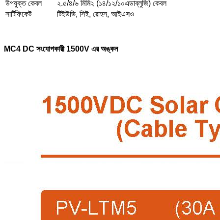
উপযুক্ত কেবল
২.৫/৪/৬ মিমি২ (১৪/১২/১০এডাব্লুজি) কেবল
সার্টিফিকেট
টিইউভি, সিই, রোহস, আইএসও
MC4 DC সংযোগকারী 1500V এর অঙ্কন