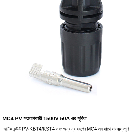
MC4 PV সংযোগকারী 1500V 50A এর সুবিধা
·
মাল্টিক কন্টাক্ট PV-KBT4/KST4 এবং অন্যান্য ধরণের MC4 এর সাথে সামঞ্জস্যপূর্ণ