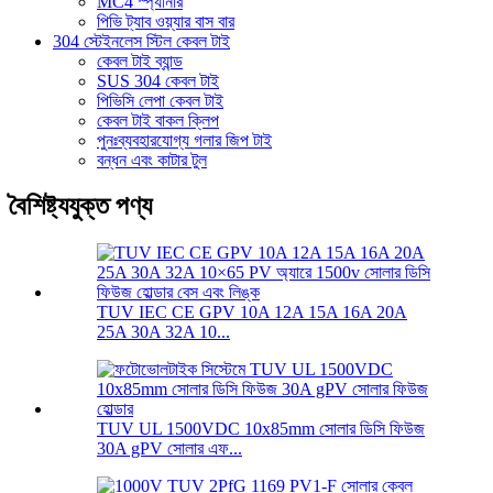
MC4 স্প্যানার
পিভি ট্যাব ওয়্যার বাস বার
304 স্টেইনলেস স্টিল কেবল টাই
কেবল টাই ব্যান্ড
SUS 304 কেবল টাই
পিভিসি লেপা কেবল টাই
কেবল টাই বাকল ক্লিপ
পুনঃব্যবহারযোগ্য গলার জিপ টাই
বন্ধন এবং কাটার টুল
বৈশিষ্ট্যযুক্ত পণ্য
TUV IEC CE GPV 10A 12A 15A 16A 20A
25A 30A 32A 10...
TUV UL 1500VDC 10x85mm সোলার ডিসি ফিউজ
30A gPV সোলার এফ...