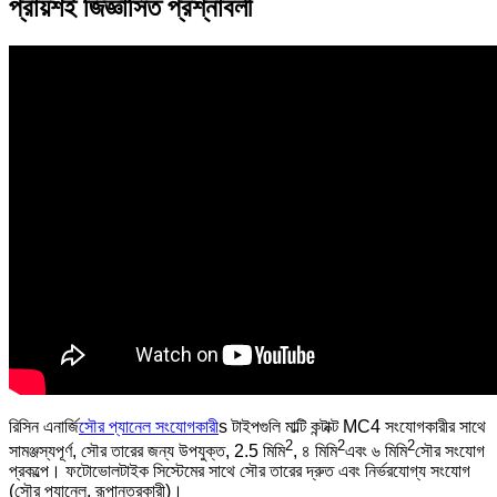
প্রায়শই জিজ্ঞাসিত প্রশ্নাবলী
রিসিন এনার্জি
সৌর প্যানেল সংযোগকারী
s টাইপগুলি মাল্টি কন্টাক্ট MC4 সংযোগকারীর সাথে
2
2
2
সামঞ্জস্যপূর্ণ, সৌর তারের জন্য উপযুক্ত, 2.5 মিমি
, ৪ মিমি
এবং ৬ মিমি
সৌর সংযোগ
প্রকল্পে। ফটোভোলটাইক সিস্টেমের সাথে সৌর তারের দ্রুত এবং নির্ভরযোগ্য সংযোগ
(সৌর প্যানেল, রূপান্তরকারী)।