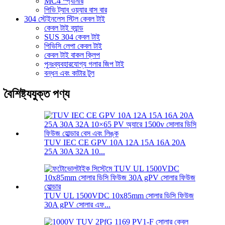
MC4 স্প্যানার
পিভি ট্যাব ওয়্যার বাস বার
304 স্টেইনলেস স্টিল কেবল টাই
কেবল টাই ব্যান্ড
SUS 304 কেবল টাই
পিভিসি লেপা কেবল টাই
কেবল টাই বাকল ক্লিপ
পুনঃব্যবহারযোগ্য গলার জিপ টাই
বন্ধন এবং কাটার টুল
বৈশিষ্ট্যযুক্ত পণ্য
TUV IEC CE GPV 10A 12A 15A 16A 20A
25A 30A 32A 10...
TUV UL 1500VDC 10x85mm সোলার ডিসি ফিউজ
30A gPV সোলার এফ...