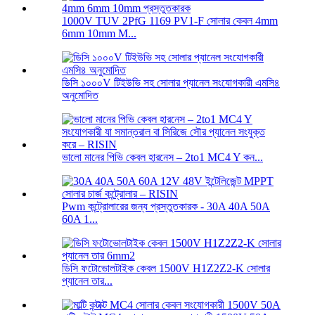
1000V TUV 2PfG 1169 PV1-F সোলার কেবল 4mm
6mm 10mm M...
ডিসি ১০০০V টিইউভি সহ সোলার প্যানেল সংযোগকারী এমসি৪
অনুমোদিত
ভালো মানের পিভি কেবল হারনেস – 2to1 MC4 Y কন...
Pwm কন্ট্রোলারের জন্য প্রস্তুতকারক - 30A 40A 50A
60A 1...
ডিসি ফটোভোলটাইক কেবল 1500V H1Z2Z2-K সোলার
প্যানেল তার...