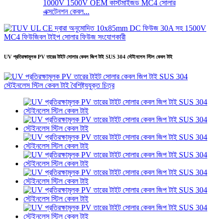
1000V 1500V OEM কাস্টমাইজড MC4 সোলার
এক্সটেনশন কেবল...
UV প্রতিরক্ষামূলক PV তারের টাইট সোলার কেবল জিপ টাই SUS 304 স্টেইনলেস স্টিল কেবল টাই