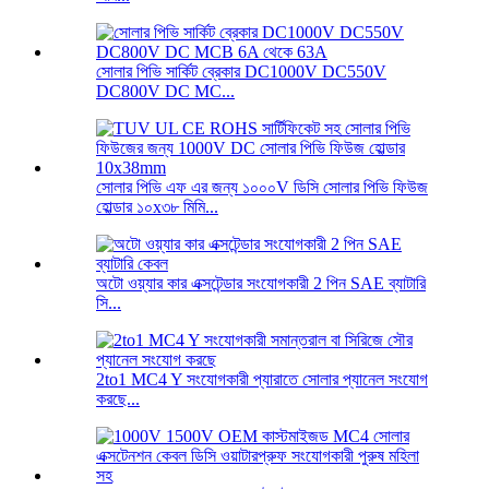
সোলার পিভি সার্কিট ব্রেকার DC1000V DC550V
DC800V DC MC...
সোলার পিভি এফ এর জন্য ১০০০V ডিসি সোলার পিভি ফিউজ
হোল্ডার ১০x৩৮ মিমি...
অটো ওয়্যার কার এক্সটেন্ডার সংযোগকারী 2 পিন SAE ব্যাটারি
সি...
2to1 MC4 Y সংযোগকারী প্যারাতে সোলার প্যানেল সংযোগ
করছে...