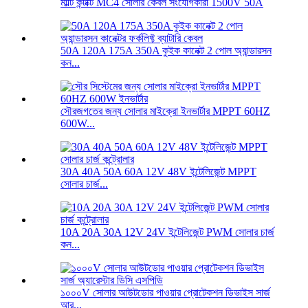
মাল্টি কন্টাক্ট MC4 সোলার কেবল সংযোগকারী 1500V 50A
50A 120A 175A 350A কুইক কানেক্ট 2 পোল অ্যান্ডারসন
কন...
সৌরজগতের জন্য সোলার মাইক্রো ইনভার্টার MPPT 60HZ
600W...
30A 40A 50A 60A 12V 48V ইন্টেলিজেন্ট MPPT
সোলার চার্জ...
10A 20A 30A 12V 24V ইন্টেলিজেন্ট PWM সোলার চার্জ
কন...
১০০০V সোলার আউটডোর পাওয়ার প্রোটেকশন ডিভাইস সার্জ
আর...