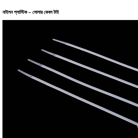
নাইলন প্লাস্টিক – সোলার কেবল টাই