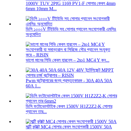
1000V TUV 2PfG 1169 PV1-F সোলার কেবল 4mm
6mm 10mm M...
ডিসি ১০০০V টিইউভি সহ সোলার প্যানেল সংযোগকারী এমসি৪
অনুমোদিত
ভালো মানের পিভি কেবল হারনেস – 2to1 MC4 Y কন...
Pwm কন্ট্রোলারের জন্য প্রস্তুতকারক - 30A 40A 50A
60A 1...
ডিসি ফটোভোলটাইক কেবল 1500V H1Z2Z2-K সোলার
প্যানেল তার...
মাল্টি কন্টাক্ট MC4 সোলার কেবল সংযোগকারী 1500V 50A