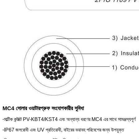
MC4 সোলার ওয়াটারপ্রুফ সংযোগকারীর সুবিধা
·
মাল্টিক কন্টাক্ট PV-KBT4/KST4 এবং অন্যান্য ধরণের MC4 এর সাথে সামঞ্জস্যপূর্ণ
·
IP67 জলরোধী এবং UV প্রতিরোধী, বাইরের ভয়াবহ পরিবেশের জন্য উপযুক্ত