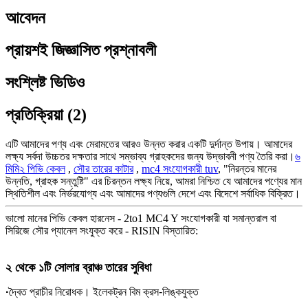
আবেদন
প্রায়শই জিজ্ঞাসিত প্রশ্নাবলী
সংশ্লিষ্ট ভিডিও
প্রতিক্রিয়া (2)
এটি আমাদের পণ্য এবং মেরামতের আরও উন্নত করার একটি দুর্দান্ত উপায়। আমাদের
লক্ষ্য সর্বদা উচ্চতর দক্ষতার সাথে সম্ভাব্য গ্রাহকদের জন্য উদ্ভাবনী পণ্য তৈরি করা।
৬
মিমি২ পিভি কেবল
,
সৌর তারের কাটার
,
mc4 সংযোগকারী tuv
, "নিরন্তর মানের
উন্নতি, গ্রাহক সন্তুষ্টি" এর চিরন্তন লক্ষ্য নিয়ে, আমরা নিশ্চিত যে আমাদের পণ্যের মান
স্থিতিশীল এবং নির্ভরযোগ্য এবং আমাদের পণ্যগুলি দেশে এবং বিদেশে সর্বাধিক বিক্রিত।
ভালো মানের পিভি কেবল হারনেস - 2to1 MC4 Y সংযোগকারী যা সমান্তরাল বা
সিরিজে সৌর প্যানেল সংযুক্ত করে - RISIN বিস্তারিত:
২ থেকে ১টি সোলার ব্রাঞ্চ তারের সুবিধা
·
দ্বৈত প্রাচীর নিরোধক। ইলেকট্রন বিম ক্রস-লিঙ্কযুক্ত