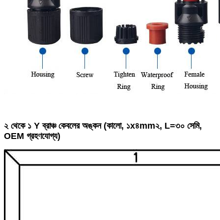
২ থেকে ১ Y ব্রাঞ্চ কেবলের অঙ্কন (কালো, ১x৪mm২, L=৩০ সেমি,
OEM গ্রহণযোগ্য)