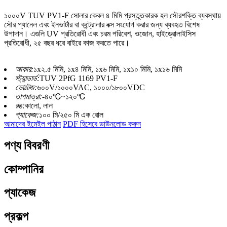
১০০০V TUV PV1-F সোলার কেবল ৪ মিমি প্রস্তুতকারক হল সৌরশক্তি ব্যবস্থায়
সৌর প্যানেল এবং ইনভার্টার বা কন্ট্রোলার বক্স সংযোগ করার জন্য ব্যবহৃত বিশেষ
উপাদান। এগুলি UV প্রতিরোধী এবং চরম পরিবেশ, ওজোন, হাইড্রোলাইসিস
প্রতিরোধী, ২৫ বছর ধরে বাইরে কাজ করতে পারে।
আকার:
১x২.৫ মিমি, ১x৪ মিমি, ১x৬ মিমি, ১x১০ মিমি, ১x১৬ মিমি
স্ট্যান্ডার্ড:
TUV 2PfG 1169 PV1-F
ভোল্টেজ:
৬০০V/১০০০VAC, ১০০০/১৮০০VDC
তাপমাত্রা:
-৪০℃~১২০℃
রঙ:
কালো, লাল
প্যাকেজ:
১০০ মি/২৫০ মি এক রোল
আমাদের ইমেইল পাঠান
PDF হিসেবে ডাউনলোড করুন
পণ্য বিবরণী
কোম্পানির
প্যাকেজ
প্রকল্প