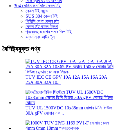
পিভি ট্যাব ওয়্যার বাস বার
304 স্টেইনলেস স্টিল কেবল টাই
কেবল টাই ব্যান্ড
SUS 304 কেবল টাই
পিভিসি লেপা কেবল টাই
কেবল টাই বাকল ক্লিপ
পুনঃব্যবহারযোগ্য গলার জিপ টাই
বন্ধন এবং কাটার টুল
বৈশিষ্ট্যযুক্ত পণ্য
TUV IEC CE GPV 10A 12A 15A 16A 20A
25A 30A 32A 10...
TUV UL 1500VDC 10x85mm সোলার ডিসি ফিউজ
30A gPV সোলার এফ...