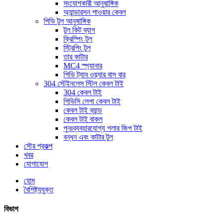
সংযোগকারী আনুষাঙ্গিক
অ্যান্ডারসন পাওয়ার কেবল
পিভি টুল আনুষাঙ্গিক
টুল কিট ব্যাগ
ক্রিম্পিং টুল
স্ট্রিপিং টুল
তার কাটার
MC4 স্প্যানার
পিভি ট্যাব ওয়্যার বাস বার
304 স্টেইনলেস স্টিল কেবল টাই
304 কেবল টাই
পিভিসি লেপা কেবল টাই
কেবল টাই ব্যান্ড
কেবল টাই বাকল
পুনঃব্যবহারযোগ্য গলার জিপ টাই
বন্ধন এবং কাটার টুল
সৌর প্রকল্প
খবর
যোগাযোগ
হোম
বৈশিষ্ট্যযুক্ত
বিভাগ