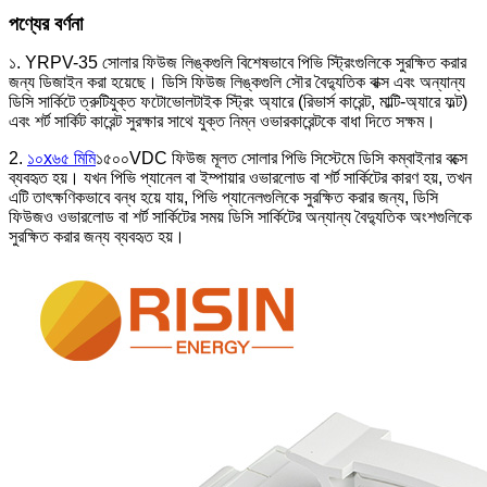
পণ্যের বর্ণনা
১. YRPV-35 সোলার ফিউজ লিঙ্কগুলি বিশেষভাবে পিভি স্ট্রিংগুলিকে সুরক্ষিত করার
জন্য ডিজাইন করা হয়েছে। ডিসি ফিউজ লিঙ্কগুলি সৌর বৈদ্যুতিক বাক্স এবং অন্যান্য
ডিসি সার্কিটে ত্রুটিযুক্ত ফটোভোলটাইক স্ট্রিং অ্যারে (রিভার্স কারেন্ট, মাল্টি-অ্যারে ফল্ট)
এবং শর্ট সার্কিট কারেন্ট সুরক্ষার সাথে যুক্ত নিম্ন ওভারকারেন্টকে বাধা দিতে সক্ষম।
2.
১০x৬৫ মিমি
১৫০০VDC ফিউজ মূলত সোলার পিভি সিস্টেমে ডিসি কম্বাইনার বক্সে
ব্যবহৃত হয়। যখন পিভি প্যানেল বা ইম্পায়ার ওভারলোড বা শর্ট সার্কিটের কারণ হয়, তখন
এটি তাৎক্ষণিকভাবে বন্ধ হয়ে যায়, পিভি প্যানেলগুলিকে সুরক্ষিত করার জন্য, ডিসি
ফিউজও ওভারলোড বা শর্ট সার্কিটের সময় ডিসি সার্কিটের অন্যান্য বৈদ্যুতিক অংশগুলিকে
সুরক্ষিত করার জন্য ব্যবহৃত হয়।