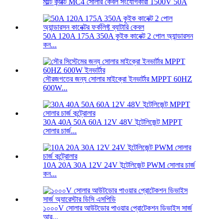
মাল্টি কন্টাক্ট MC4 সোলার কেবল সংযোগকারী 1500V 50A
50A 120A 175A 350A কুইক কানেক্ট 2 পোল অ্যান্ডারসন
কন...
সৌরজগতের জন্য সোলার মাইক্রো ইনভার্টার MPPT 60HZ
600W...
30A 40A 50A 60A 12V 48V ইন্টেলিজেন্ট MPPT
সোলার চার্জ...
10A 20A 30A 12V 24V ইন্টেলিজেন্ট PWM সোলার চার্জ
কন...
১০০০V সোলার আউটডোর পাওয়ার প্রোটেকশন ডিভাইস সার্জ
আর...