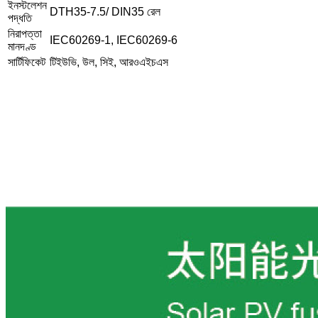
ইনস্টলেশন
DTH35-7.5/ DIN35 রেল
পদ্ধতি
নিরাপত্তা
IEC60269-1, IEC60269-6
মানদণ্ড
সার্টিফিকেট
টিইউভি, উল, সিই, আরওএইচএস