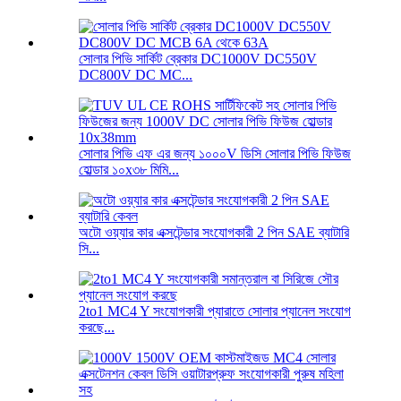
সোলার পিভি সার্কিট ব্রেকার DC1000V DC550V
DC800V DC MC...
সোলার পিভি এফ এর জন্য ১০০০V ডিসি সোলার পিভি ফিউজ
হোল্ডার ১০x৩৮ মিমি...
অটো ওয়্যার কার এক্সটেন্ডার সংযোগকারী 2 পিন SAE ব্যাটারি
সি...
2to1 MC4 Y সংযোগকারী প্যারাতে সোলার প্যানেল সংযোগ
করছে...