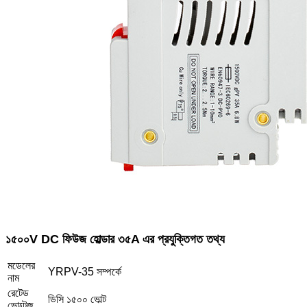
১৫০০V DC ফিউজ হোল্ডার ৩৫A এর প্রযুক্তিগত তথ্য
মডেলের
YRPV-35 সম্পর্কে
নাম
রেটেড
ডিসি ১৫০০ ভোল্ট
ভোল্টেজ