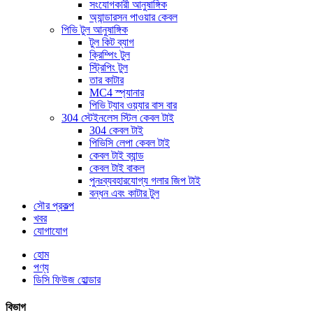
সংযোগকারী আনুষাঙ্গিক
অ্যান্ডারসন পাওয়ার কেবল
পিভি টুল আনুষাঙ্গিক
টুল কিট ব্যাগ
ক্রিম্পিং টুল
স্ট্রিপিং টুল
তার কাটার
MC4 স্প্যানার
পিভি ট্যাব ওয়্যার বাস বার
304 স্টেইনলেস স্টিল কেবল টাই
304 কেবল টাই
পিভিসি লেপা কেবল টাই
কেবল টাই ব্যান্ড
কেবল টাই বাকল
পুনঃব্যবহারযোগ্য গলার জিপ টাই
বন্ধন এবং কাটার টুল
সৌর প্রকল্প
খবর
যোগাযোগ
হোম
পণ্য
ডিসি ফিউজ হোল্ডার
বিভাগ