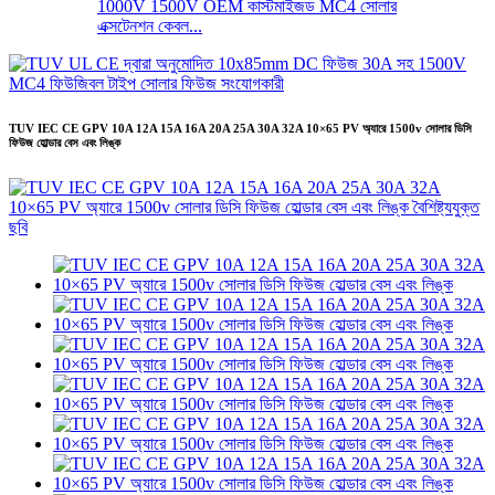
1000V 1500V OEM কাস্টমাইজড MC4 সোলার
এক্সটেনশন কেবল...
TUV IEC CE GPV 10A 12A 15A 16A 20A 25A 30A 32A 10×65 PV অ্যারে 1500v সোলার ডিসি
ফিউজ হোল্ডার বেস এবং লিঙ্ক