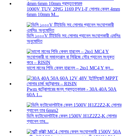
1000V TUV 2PfG 1169 PV1-F সোলার কেবল 4mm
6mm 10mm M...
ডিসি ১০০০V টিইউভি সহ সোলার প্যানেল সংযোগকারী এমসি৪
অনুমোদিত
ভালো মানের পিভি কেবল হারনেস – 2to1 MC4 Y কন...
Pwm কন্ট্রোলারের জন্য প্রস্তুতকারক - 30A 40A 50A
60A 1...
ডিসি ফটোভোলটাইক কেবল 1500V H1Z2Z2-K সোলার
প্যানেল তার...