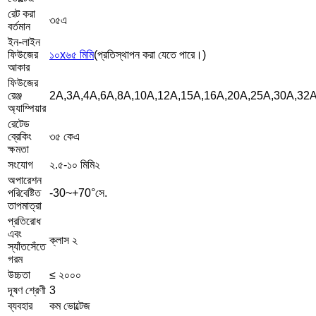
রেট করা
৩৫এ
বর্তমান
ইন-লাইন
ফিউজের
১০x৬৫ মিমি
(প্রতিস্থাপন করা যেতে পারে।)
আকার
ফিউজের
রেঞ্জ
2A,3A,4A,6A,8A,10A,12A,15A,16A,20A,25A,30A,32
অ্যাম্পিয়ার
রেটেড
ব্রেকিং
৩৫ কেএ
ক্ষমতা
সংযোগ
২.৫-১০ মিমি২
অপারেশন
পরিবেষ্টিত
-30~+70°সে.
তাপমাত্রা
প্রতিরোধ
এবং
ক্লাস ২
স্যাঁতসেঁতে
গরম
উচ্চতা
≤ ২০০০
দূষণ শ্রেণী
3
ব্যবহার
কম ভোল্টেজ