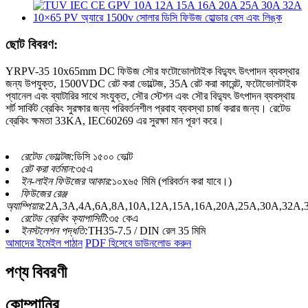
ছোট বিবরণ:
YRPV-35 10x65mm DC ফিউজ সৌর ফটোভোলটাইক বিদ্যুৎ উৎপাদন ব্যবস্থার
জন্য উপযুক্ত, 1500VDC রেট করা ভোল্টেজ, 35A রেট করা কারেন্ট, ফটোভোলটাইক
প্যানেল এবং ব্যাটারির সাথে সংযুক্ত, সৌর স্টেশন এবং সৌর বিদ্যুৎ উৎপাদন ব্যবস্থায়
শর্ট সার্কিট ব্রেকিং সুরক্ষার জন্য পরিবর্তনশীল প্রবাহ ব্যবস্থা চার্জ করার জন্য। রেটেড
ব্রেকিং ক্ষমতা 33KA, IEC60269 এর সুরক্ষা মান পূরণ করে।
রেটেড ভোল্টেজ:
ডিসি ১৫০০ ভোল্ট
রেট করা বর্তমান:
৩৫এ
ইন-লাইন ফিউজের আকার:
১০x৬৫ মিমি (পরিবর্তন করা যাবে।)
ফিউজের রেঞ্জ
অ্যাম্পিয়ার:
2A,3A,4A,6A,8A,10A,12A,15A,16A,20A,25A,30A,32A,
রেটেড ব্রেকিং ক্যাপাসিটি:
৩৫ কেএ
ইনস্টলেশন পদ্ধতি:
TH35-7.5 / DIN রেল 35 মিমি
আমাদের ইমেইল পাঠান
PDF হিসেবে ডাউনলোড করুন
পণ্য বিবরণী
কোম্পানির