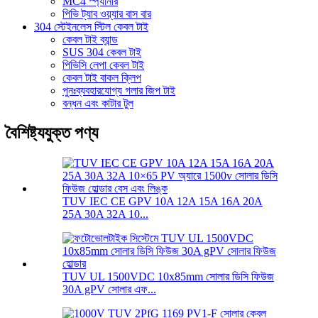
MC4 স্প্যানার
পিভি ট্যাব ওয়্যার বাস বার
304 স্টেইনলেস স্টিল কেবল টাই
কেবল টাই ব্যান্ড
SUS 304 কেবল টাই
পিভিসি লেপা কেবল টাই
কেবল টাই বাকল ক্লিপ
পুনঃব্যবহারযোগ্য গলার জিপ টাই
বন্ধন এবং কাটার টুল
বৈশিষ্ট্যযুক্ত পণ্য
TUV IEC CE GPV 10A 12A 15A 16A 20A
25A 30A 32A 10...
TUV UL 1500VDC 10x85mm সোলার ডিসি ফিউজ
30A gPV সোলার এফ...