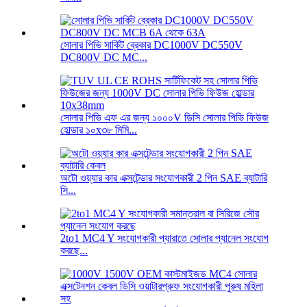
সোলার পিভি সার্কিট ব্রেকার DC1000V DC550V
DC800V DC MC...
সোলার পিভি এফ এর জন্য ১০০০V ডিসি সোলার পিভি ফিউজ
হোল্ডার ১০x৩৮ মিমি...
অটো ওয়্যার কার এক্সটেন্ডার সংযোগকারী 2 পিন SAE ব্যাটারি
সি...
2to1 MC4 Y সংযোগকারী প্যারাতে সোলার প্যানেল সংযোগ
করছে...