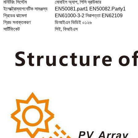
মনিটরিং সিস্টেম
মোবাইল অ্যাপ, পিসি ব্রাউজার
ইলেক্ট্রোম্যাগনেটিক সামঞ্জস্য
EN50081.part1 EN50082.Party1
গ্রিডের ঝামেলা
EN61000-3-2 নিরাপত্তা EN62109
গ্রিড সনাক্তকরণ
ডিআইএন ভিডিই ০১২৬
সার্টিফিকেট
সিই, বিআইএস