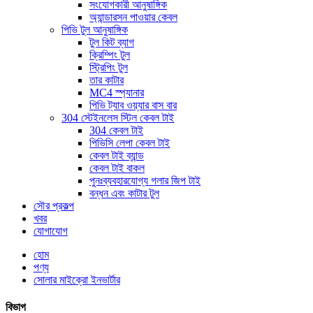
সংযোগকারী আনুষাঙ্গিক
অ্যান্ডারসন পাওয়ার কেবল
পিভি টুল আনুষাঙ্গিক
টুল কিট ব্যাগ
ক্রিম্পিং টুল
স্ট্রিপিং টুল
তার কাটার
MC4 স্প্যানার
পিভি ট্যাব ওয়্যার বাস বার
304 স্টেইনলেস স্টিল কেবল টাই
304 কেবল টাই
পিভিসি লেপা কেবল টাই
কেবল টাই ব্যান্ড
কেবল টাই বাকল
পুনঃব্যবহারযোগ্য গলার জিপ টাই
বন্ধন এবং কাটার টুল
সৌর প্রকল্প
খবর
যোগাযোগ
হোম
পণ্য
সোলার মাইক্রো ইনভার্টার
বিভাগ