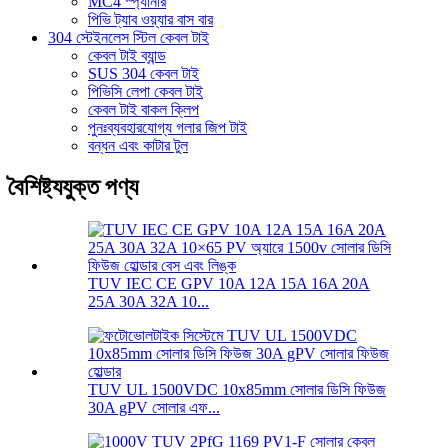
MC4 স্প্যানার
পিভি ট্যাব ওয়্যার বাস বার
304 স্টেইনলেস স্টিল কেবল টাই
কেবল টাই ব্যান্ড
SUS 304 কেবল টাই
পিভিসি লেপা কেবল টাই
কেবল টাই বাকল ক্লিপ
পুনঃব্যবহারযোগ্য গলার জিপ টাই
বন্ধন এবং কাটার টুল
বৈশিষ্ট্যযুক্ত পণ্য
TUV IEC CE GPV 10A 12A 15A 16A 20A
25A 30A 32A 10...
TUV UL 1500VDC 10x85mm সোলার ডিসি ফিউজ
30A gPV সোলার এফ...