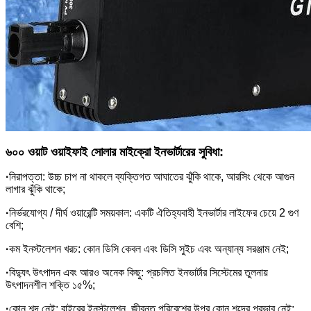
৬০০ ওয়াট ওয়াইফাই সোলার মাইক্রো ইনভার্টারের সুবিধা:
·
নিরাপত্তা: উচ্চ চাপ না থাকলে ব্যক্তিগত আঘাতের ঝুঁকি থাকে, আরসিং থেকে আগুন
লাগার ঝুঁকি থাকে;
·
নির্ভরযোগ্য / দীর্ঘ ওয়ারেন্টি সময়কাল: একটি ঐতিহ্যবাহী ইনভার্টার লাইফের চেয়ে 2 গুণ
বেশি;
·
কম ইনস্টলেশন খরচ: কোন ডিসি কেবল এবং ডিসি সুইচ এবং অন্যান্য সরঞ্জাম নেই;
·
বিদ্যুৎ উৎপাদন এবং আরও অনেক কিছু: প্রচলিত ইনভার্টার সিস্টেমের তুলনায়
উৎপাদনশীল শক্তি ১৫%;
·
কোন শব্দ নেই: বাইরের ইনস্টলেশন, জীবন্ত পরিবেশের উপর কোন শব্দের প্রভাব নেই;