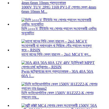
1000V TUV 2PfG 1169 PV1-F সোলার কেবল 4mm
6mm 10mm M...
ডিসি ১০০০V টিইউভি সহ সোলার প্যানেল সংযোগকারী এমসি৪
অনুমোদিত
ভালো মানের পিভি কেবল হারনেস – 2to1 MC4 Y কন...
Pwm কন্ট্রোলারের জন্য প্রস্তুতকারক - 30A 40A 50A
60A 1...
ডিসি ফটোভোলটাইক কেবল 1500V H1Z2Z2-K সোলার
প্যানেল তার...