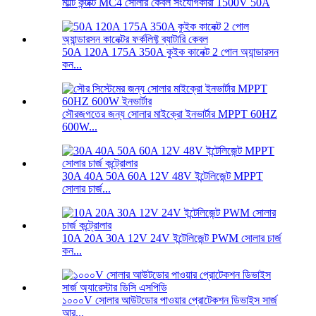
মাল্টি কন্টাক্ট MC4 সোলার কেবল সংযোগকারী 1500V 50A
50A 120A 175A 350A কুইক কানেক্ট 2 পোল অ্যান্ডারসন
কন...
সৌরজগতের জন্য সোলার মাইক্রো ইনভার্টার MPPT 60HZ
600W...
30A 40A 50A 60A 12V 48V ইন্টেলিজেন্ট MPPT
সোলার চার্জ...
10A 20A 30A 12V 24V ইন্টেলিজেন্ট PWM সোলার চার্জ
কন...
১০০০V সোলার আউটডোর পাওয়ার প্রোটেকশন ডিভাইস সার্জ
আর...