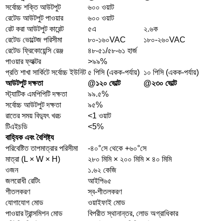
সর্বোচ্চ শক্তি আউটপুট
৬০০ ওয়াট
রেটেড আউটপুট পাওয়ার
৬০০ ওয়াট
রেট করা আউটপুট কারেন্ট
৫এ
২.৬ক
রেটেড ভোল্টেজ পরিসীমা
৮০-১৬০VAC
১৮০-২৬০VAC
রেটেড ফ্রিকোয়েন্সি রেঞ্জ
৪৮-৫১/৫৮-৬১ হার্জ
পাওয়ার ফ্যাক্টর
>৯৯%
প্রতি শাখা সার্কিটে সর্বোচ্চ ইউনিট
৫ পিসি (একক-পর্যায়)
১০ পিসি (একক-পর্যায়)
আউটপুট দক্ষতা
@১২০ ভোল্ট
@২৩০ ভোল্ট
স্ট্যাটিক এমপিপিটি দক্ষতা
৯৯.৫%
সর্বোচ্চ আউটপুট দক্ষতা
৯৫%
রাতের সময় বিদ্যুৎ খরচ
<1 ওয়াট
টিএইচডি
<5%
বাহ্যিক এবং বৈশিষ্ট্য
পরিবেষ্টিত তাপমাত্রার পরিসীমা
-৪০°সে থেকে +৬০°সে
মাত্রা (L × W × H)
২৮০ মিমি × ২০০ মিমি × ৪০ মিমি
ওজন
১.৬২ কেজি
জলরোধী রেটিং
আইপি৬৫
শীতলকরণ
স্ব-শীতলকরণ
যোগাযোগ মোড
ওয়াইফাই মোড
পাওয়ার ট্রান্সমিশন মোড
বিপরীত স্থানান্তর, লোড অগ্রাধিকার