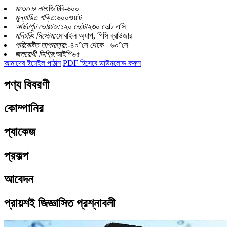
মডেলের নাম:
জিটিবি-৬০০
মূল্যায়িত শক্তি:
৬০০ওয়াট
আউটপুট ভোল্টেজ:
১২০ ভোল্ট/২৩০ ভোল্ট এসি
মনিটরিং সিস্টেম:
মোবাইল অ্যাপ, পিসি ব্রাউজার
পরিবেষ্টিত তাপমাত্রা:
-৪০°সে থেকে +৬০°সে
জলরোধী ডিগ্রি:
আইপি৬৫
আমাদের ইমেইল পাঠান
PDF হিসেবে ডাউনলোড করুন
পণ্য বিবরণী
কোম্পানির
প্যাকেজ
প্রকল্প
আবেদন
প্রায়শই জিজ্ঞাসিত প্রশ্নাবলী