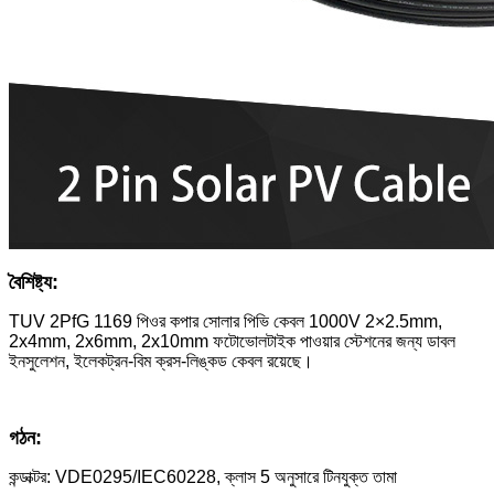
বৈশিষ্ট্য:
TUV 2PfG 1169 পিওর কপার সোলার পিভি কেবল 1000V 2×2.5mm,
2x4mm, 2x6mm, 2x10mm ফটোভোলটাইক পাওয়ার স্টেশনের জন্য ডাবল
ইনসুলেশন, ইলেকট্রন-বিম ক্রস-লিঙ্কড কেবল রয়েছে।
গঠন:
কন্ডাক্টর: VDE0295/IEC60228, ক্লাস 5 অনুসারে টিনযুক্ত তামা