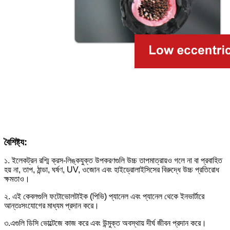
বৈশিষ্ট্য:
১. ইলেকট্রন রশ্মি ক্রস-লিঙ্কযুক্ত উপকরণগুলি উচ্চ তাপমাত্রায়ও গলে না বা প্রবাহিত
হয় না, তাপ, ঠান্ডা, ঘর্ষণ, UV, ওজোন এবং হাইড্রোলাইসিসের বিরুদ্ধে উচ্চ প্রতিরোধ
ক্ষমতাও।
২. এই কেবলগুলি ফটোভোলটাইক (পিভি) প্যানেল এবং প্যানেল থেকে ইনভার্টারে
আন্তঃসংযোগের মাধ্যম প্রদান করে।
৩.এগুলি ডিসি ভোল্টেজে কাজ করে এবং উন্মুক্ত অবস্থায় দীর্ঘ জীবন প্রদান করে।