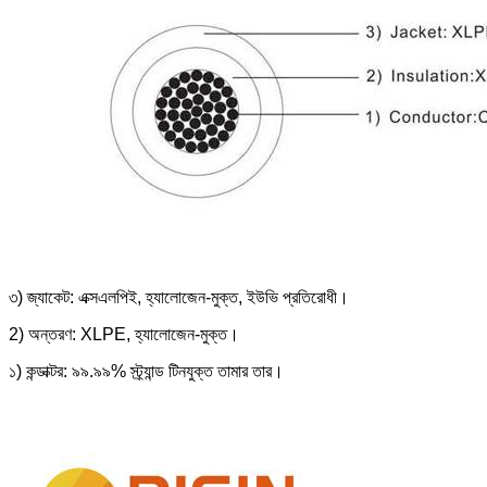
৩) জ্যাকেট: এক্সএলপিই, হ্যালোজেন-মুক্ত, ইউভি প্রতিরোধী।
2) অন্তরণ: XLPE, হ্যালোজেন-মুক্ত।
১) কন্ডাক্টর: ৯৯.৯৯% স্ট্র্যান্ড টিনযুক্ত তামার তার।