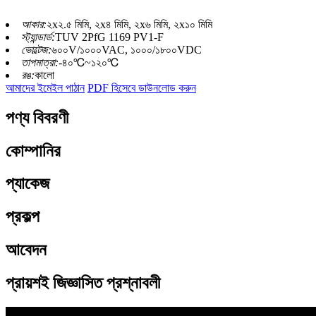
আকার:
২x২.৫ মিমি, ২x৪ মিমি, ২x৬ মিমি, ২x১০ মিমি
স্ট্যান্ডার্ড:
TUV 2PfG 1169 PV1-F
ভোল্টেজ:
৬০০V/১০০০VAC, ১০০০/১৮০০VDC
তাপমাত্রা:
-৪০℃~১২০℃
রঙ:
কালো
আমাদের ইমেইল পাঠান
PDF হিসেবে ডাউনলোড করুন
পণ্য বিবরণী
কোম্পানির
প্যাকেজ
প্রকল্প
আবেদন
প্রায়শই জিজ্ঞাসিত প্রশ্নাবলী