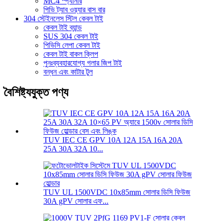
MC4 স্প্যানার
পিভি ট্যাব ওয়্যার বাস বার
304 স্টেইনলেস স্টিল কেবল টাই
কেবল টাই ব্যান্ড
SUS 304 কেবল টাই
পিভিসি লেপা কেবল টাই
কেবল টাই বাকল ক্লিপ
পুনঃব্যবহারযোগ্য গলার জিপ টাই
বন্ধন এবং কাটার টুল
বৈশিষ্ট্যযুক্ত পণ্য
TUV IEC CE GPV 10A 12A 15A 16A 20A
25A 30A 32A 10...
TUV UL 1500VDC 10x85mm সোলার ডিসি ফিউজ
30A gPV সোলার এফ...