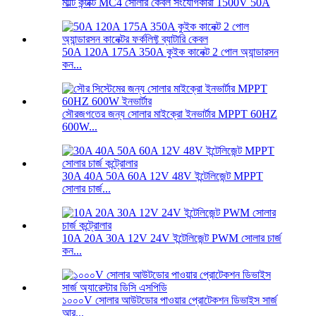
মাল্টি কন্টাক্ট MC4 সোলার কেবল সংযোগকারী 1500V 50A
50A 120A 175A 350A কুইক কানেক্ট 2 পোল অ্যান্ডারসন
কন...
সৌরজগতের জন্য সোলার মাইক্রো ইনভার্টার MPPT 60HZ
600W...
30A 40A 50A 60A 12V 48V ইন্টেলিজেন্ট MPPT
সোলার চার্জ...
10A 20A 30A 12V 24V ইন্টেলিজেন্ট PWM সোলার চার্জ
কন...
১০০০V সোলার আউটডোর পাওয়ার প্রোটেকশন ডিভাইস সার্জ
আর...