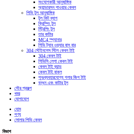
সংযোগকারী আনুষাঙ্গিক
অ্যান্ডারসন পাওয়ার কেবল
পিভি টুল আনুষাঙ্গিক
টুল কিট ব্যাগ
ক্রিম্পিং টুল
স্ট্রিপিং টুল
তার কাটার
MC4 স্প্যানার
পিভি ট্যাব ওয়্যার বাস বার
304 স্টেইনলেস স্টিল কেবল টাই
304 কেবল টাই
পিভিসি লেপা কেবল টাই
কেবল টাই ব্যান্ড
কেবল টাই বাকল
পুনঃব্যবহারযোগ্য গলার জিপ টাই
বন্ধন এবং কাটার টুল
সৌর প্রকল্প
খবর
যোগাযোগ
হোম
পণ্য
সোলার পিভি কেবল
বিভাগ