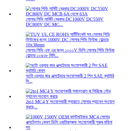
সোলার পিভি সার্কিট ব্রেকার DC1000V DC550V
DC800V DC MC...
সোলার পিভি এফ এর জন্য ১০০০V ডিসি সোলার পিভি ফিউজ
হোল্ডার ১০x৩৮ মিমি...
অটো ওয়্যার কার এক্সটেন্ডার সংযোগকারী 2 পিন SAE ব্যাটারি
সি...
2to1 MC4 Y সংযোগকারী প্যারাতে সোলার প্যানেল সংযোগ
করছে...