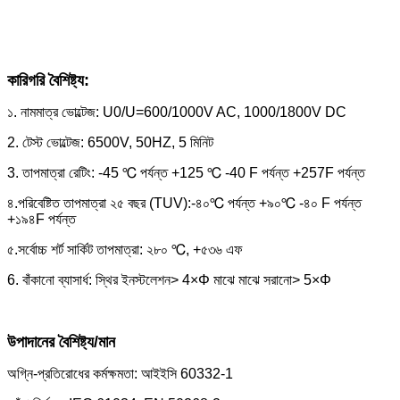
কারিগরি বৈশিষ্ট্য:
১. নামমাত্র ভোল্টেজ: U0/U=600/1000V AC, 1000/1800V DC
2. টেস্ট ভোল্টেজ: 6500V, 50HZ, 5 মিনিট
3. তাপমাত্রা রেটিং: -45 ℃ পর্যন্ত +125 ℃ -40 F পর্যন্ত +257F পর্যন্ত
৪.পরিবেষ্টিত তাপমাত্রা ২৫ বছর (TUV):-৪০℃ পর্যন্ত +৯০℃ -৪০ F পর্যন্ত
+১৯৪F পর্যন্ত
৫.সর্বোচ্চ শর্ট সার্কিট তাপমাত্রা: ২৮০ ℃, +৫৩৬ এফ
6. বাঁকানো ব্যাসার্ধ: স্থির ইনস্টলেশন> 4×Φ মাঝে মাঝে সরানো> 5×Φ
উপাদানের বৈশিষ্ট্য/মান
অগ্নি-প্রতিরোধের কর্মক্ষমতা: আইইসি 60332-1