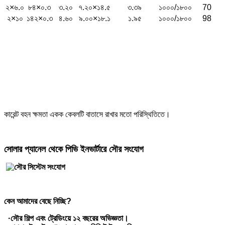
২×৬.০
৮৪×০.৩
৩.২০
৭.২০×১৪.৫
৩.৩৯
১০০০/১৮০০
70
২×১০
১৪২×০.৩
৪.৬০
৯.০০×১৮.১
১.৯৫
১০০০/১৮০০
98
কারেন্ট বহন ক্ষমতা একক কেবলটি বাতাসে রাখার মতো পরিস্থিতিতে।
সোলার প্যানেল থেকে পিভি ইনভার্টারে সৌর সংযোগ
কেন আমাদের বেছে নিচ্ছি?
·
সৌর শিল্প এবং ট্রেডিংয়ে ১২ বছরের অভিজ্ঞতা।