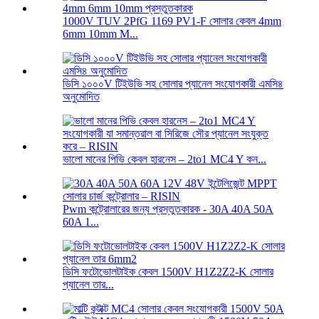
1000V TUV 2PfG 1169 PV1-F সোলার কেবল 4mm
6mm 10mm M...
ডিসি ১০০০V টিইউভি সহ সোলার প্যানেল সংযোগকারী এমসি৪
অনুমোদিত
ভালো মানের পিভি কেবল হারনেস – 2to1 MC4 Y কন...
Pwm কন্ট্রোলারের জন্য প্রস্তুতকারক - 30A 40A 50A
60A 1...
ডিসি ফটোভোলটাইক কেবল 1500V H1Z2Z2-K সোলার
প্যানেল তার...