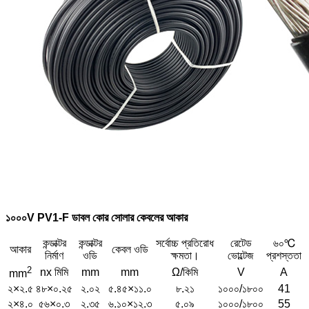
১০০০V PV1-F ডাবল কোর সোলার কেবলের আকার
কন্ডাক্টর
কন্ডাক্টর
সর্বোচ্চ প্রতিরোধ
রেটেড
৬০℃
আকার
কেবল ওডি
নির্মাণ
ওডি
ক্ষমতা।
ভোল্টেজ
প্রশস্ততা
2
nx মিমি
mm
mm
Ω/কিমি
V
A
mm
২×২.৫
৪৮×০.২৫
২.০২
৫.৪৫×১১.০
৮.২১
১০০০/১৮০০
41
২×৪.০
৫৬×০.৩
২.৩৫
৬.১০×১২.৩
৫.০৯
১০০০/১৮০০
55