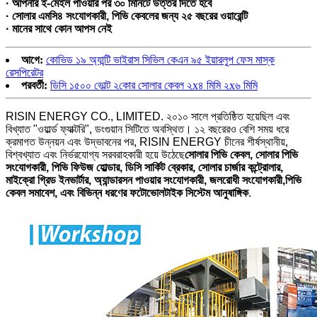
· আপনার ই-মেইল পাওয়ার পর ৩০ মিনিটে উত্তর দিতে হবে
· সোলার এমসি৪ সংযোগকারী, পিভি কেবলের জন্য ২৫ বছরের ওয়ারেন্টি
· মানের সাথে কোন আপস নেই
আগে:
কোভিড ১৯ অ্যান্টি ভাইরাস সিভিল কেএন ৯৫ ইয়ারলুপ ফেস মাস্ক
রেসপিরেটর
পরবর্তী:
ডিসি ১৫০০ ভোল্ট ২কোর সোলার কেবল ২x৪ মিমি ২x৬ মিমি
RISIN ENERGY CO., LIMITED. ২০১০ সালে প্রতিষ্ঠিত হয়েছিল এবং
বিখ্যাত "ওয়ার্ল্ড ফ্যাক্টরি", ডংগুয়ান সিটিতে অবস্থিত। ১২ বছরেরও বেশি সময় ধরে
ক্রমাগত উন্নয়ন এবং উদ্ভাবনের পর, RISIN ENERGY চীনের শীর্ষস্থানীয়,
বিশ্বখ্যাত এবং নির্ভরযোগ্য সরবরাহকারী হয়ে উঠেছে
সোলার পিভি কেবল, সোলার পিভি
সংযোগকারী, পিভি ফিউজ হোল্ডার, ডিসি সার্কিট ব্রেকার, সোলার চার্জার কন্ট্রোলার,
মাইক্রো গ্রিড ইনভার্টার, অ্যান্ডারসন পাওয়ার সংযোগকারী, জলরোধী সংযোগকারী,
পিভি
কেবল সমাবেশ, এবং বিভিন্ন ধরণের ফটোভোলটাইক সিস্টেম আনুষাঙ্গিক
.