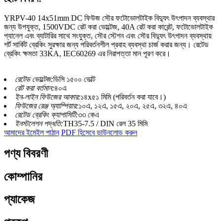
YRPV-40 14x51mm DC ফিউজ সৌর ফটোভোলটাইক বিদ্যুৎ উৎপাদন ব্যবস্থার
জন্য উপযুক্ত, 1500VDC রেট করা ভোল্টেজ, 40A রেট করা কারেন্ট, ফটোভোলটাইক
প্যানেল এবং ব্যাটারির সাথে সংযুক্ত, সৌর স্টেশন এবং সৌর বিদ্যুৎ উৎপাদন ব্যবস্থায়
শর্ট সার্কিট ব্রেকিং সুরক্ষার জন্য পরিবর্তনশীল প্রবাহ ব্যবস্থা চার্জ করার জন্য। রেটেড
ব্রেকিং ক্ষমতা 33KA, IEC60269 এর নিরাপত্তা মান পূরণ করে।
রেটেড ভোল্টেজ:
ডিসি ১৫০০ ভোল্ট
রেট করা বর্তমান:
৪০এ
ইন-লাইন ফিউজের আকার:
১৪x৫১ মিমি (পরিবর্তন করা যাবে।)
ফিউজের রেঞ্জ অ্যাম্পিয়ার:
১০এ, ১২এ, ১৫এ, ২০এ, ২৫এ, ৩২এ, ৪০এ
রেটেড ব্রেকিং ক্যাপাসিটি:
৩৩ কেএ
ইনস্টলেশন পদ্ধতি:
TH35-7.5 / DIN রেল 35 মিমি
আমাদের ইমেইল পাঠান
PDF হিসেবে ডাউনলোড করুন
পণ্য বিবরণী
কোম্পানির
প্যাকেজ