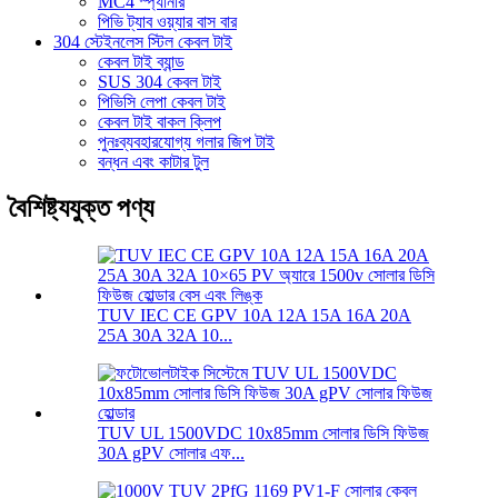
MC4 স্প্যানার
পিভি ট্যাব ওয়্যার বাস বার
304 স্টেইনলেস স্টিল কেবল টাই
কেবল টাই ব্যান্ড
SUS 304 কেবল টাই
পিভিসি লেপা কেবল টাই
কেবল টাই বাকল ক্লিপ
পুনঃব্যবহারযোগ্য গলার জিপ টাই
বন্ধন এবং কাটার টুল
বৈশিষ্ট্যযুক্ত পণ্য
TUV IEC CE GPV 10A 12A 15A 16A 20A
25A 30A 32A 10...
TUV UL 1500VDC 10x85mm সোলার ডিসি ফিউজ
30A gPV সোলার এফ...