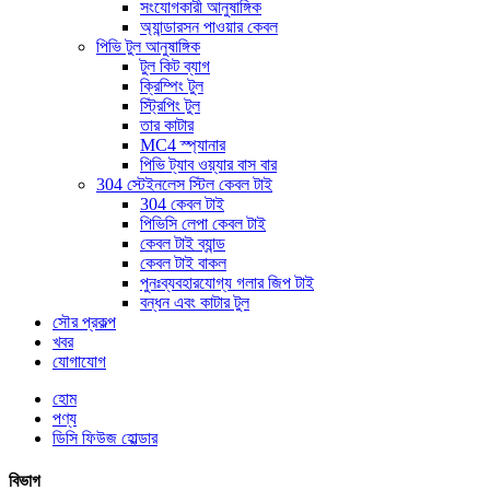
সংযোগকারী আনুষাঙ্গিক
অ্যান্ডারসন পাওয়ার কেবল
পিভি টুল আনুষাঙ্গিক
টুল কিট ব্যাগ
ক্রিম্পিং টুল
স্ট্রিপিং টুল
তার কাটার
MC4 স্প্যানার
পিভি ট্যাব ওয়্যার বাস বার
304 স্টেইনলেস স্টিল কেবল টাই
304 কেবল টাই
পিভিসি লেপা কেবল টাই
কেবল টাই ব্যান্ড
কেবল টাই বাকল
পুনঃব্যবহারযোগ্য গলার জিপ টাই
বন্ধন এবং কাটার টুল
সৌর প্রকল্প
খবর
যোগাযোগ
হোম
পণ্য
ডিসি ফিউজ হোল্ডার
বিভাগ