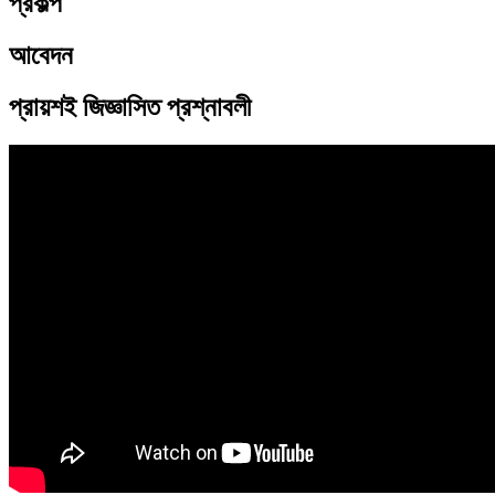
প্রকল্প
আবেদন
প্রায়শই জিজ্ঞাসিত প্রশ্নাবলী