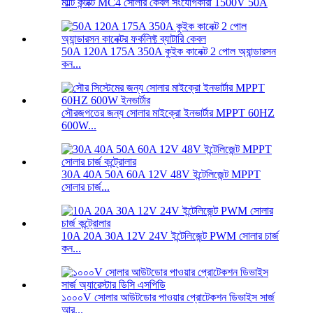
মাল্টি কন্টাক্ট MC4 সোলার কেবল সংযোগকারী 1500V 50A
50A 120A 175A 350A কুইক কানেক্ট 2 পোল অ্যান্ডারসন
কন...
সৌরজগতের জন্য সোলার মাইক্রো ইনভার্টার MPPT 60HZ
600W...
30A 40A 50A 60A 12V 48V ইন্টেলিজেন্ট MPPT
সোলার চার্জ...
10A 20A 30A 12V 24V ইন্টেলিজেন্ট PWM সোলার চার্জ
কন...
১০০০V সোলার আউটডোর পাওয়ার প্রোটেকশন ডিভাইস সার্জ
আর...