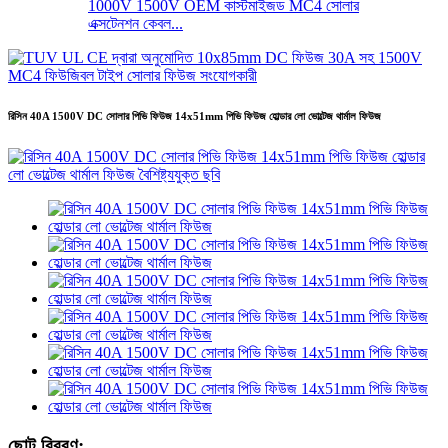
1000V 1500V OEM কাস্টমাইজড MC4 সোলার
এক্সটেনশন কেবল...
রিসিন 40A 1500V DC সোলার পিভি ফিউজ 14x51mm পিভি ফিউজ হোল্ডার লো ভোল্টেজ থার্মাল ফিউজ
ছোট বিবরণ: