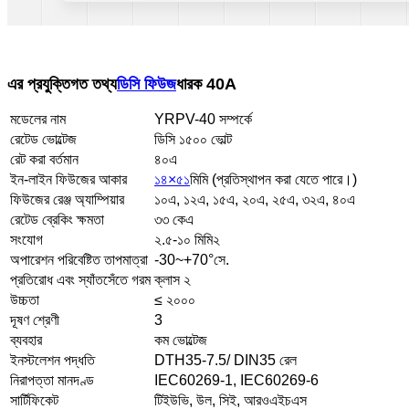
এর প্রযুক্তিগত তথ্য
ডিসি ফিউজ
ধারক 40A
মডেলের নাম
YRPV-40 সম্পর্কে
রেটেড ভোল্টেজ
ডিসি ১৫০০ ভোল্ট
রেট করা বর্তমান
৪০এ
ইন-লাইন ফিউজের আকার
১৪×৫১
মিমি (প্রতিস্থাপন করা যেতে পারে।)
ফিউজের রেঞ্জ অ্যাম্পিয়ার
১০এ, ১২এ, ১৫এ, ২০এ, ২৫এ, ৩২এ, ৪০এ
রেটেড ব্রেকিং ক্ষমতা
৩৩ কেএ
সংযোগ
২.৫-১০ মিমি২
অপারেশন পরিবেষ্টিত তাপমাত্রা
-30~+70°সে.
প্রতিরোধ এবং স্যাঁতসেঁতে গরম
ক্লাস ২
উচ্চতা
≤ ২০০০
দূষণ শ্রেণী
3
ব্যবহার
কম ভোল্টেজ
ইনস্টলেশন পদ্ধতি
DTH35-7.5/ DIN35 রেল
নিরাপত্তা মানদণ্ড
IEC60269-1, IEC60269-6
সার্টিফিকেট
টিইউভি, উল, সিই, আরওএইচএস