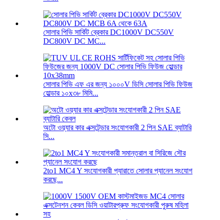
সোলার পিভি সার্কিট ব্রেকার DC1000V DC550V
DC800V DC MC...
সোলার পিভি এফ এর জন্য ১০০০V ডিসি সোলার পিভি ফিউজ
হোল্ডার ১০x৩৮ মিমি...
অটো ওয়্যার কার এক্সটেন্ডার সংযোগকারী 2 পিন SAE ব্যাটারি
সি...
2to1 MC4 Y সংযোগকারী প্যারাতে সোলার প্যানেল সংযোগ
করছে...