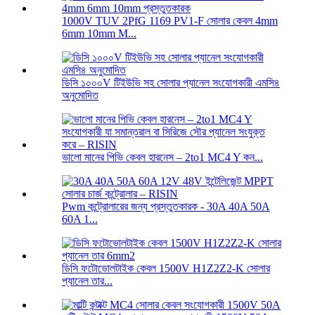
1000V TUV 2PfG 1169 PV1-F সোলার কেবল 4mm
6mm 10mm M...
ডিসি ১০০০V টিইউভি সহ সোলার প্যানেল সংযোগকারী এমসি৪
অনুমোদিত
ভালো মানের পিভি কেবল হারনেস – 2to1 MC4 Y কন...
Pwm কন্ট্রোলারের জন্য প্রস্তুতকারক - 30A 40A 50A
60A 1...
ডিসি ফটোভোলটাইক কেবল 1500V H1Z2Z2-K সোলার
প্যানেল তার...