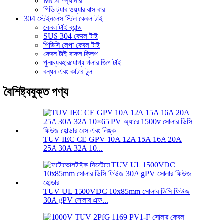
MC4 স্প্যানার
পিভি ট্যাব ওয়্যার বাস বার
304 স্টেইনলেস স্টিল কেবল টাই
কেবল টাই ব্যান্ড
SUS 304 কেবল টাই
পিভিসি লেপা কেবল টাই
কেবল টাই বাকল ক্লিপ
পুনঃব্যবহারযোগ্য গলার জিপ টাই
বন্ধন এবং কাটার টুল
বৈশিষ্ট্যযুক্ত পণ্য
TUV IEC CE GPV 10A 12A 15A 16A 20A
25A 30A 32A 10...
TUV UL 1500VDC 10x85mm সোলার ডিসি ফিউজ
30A gPV সোলার এফ...