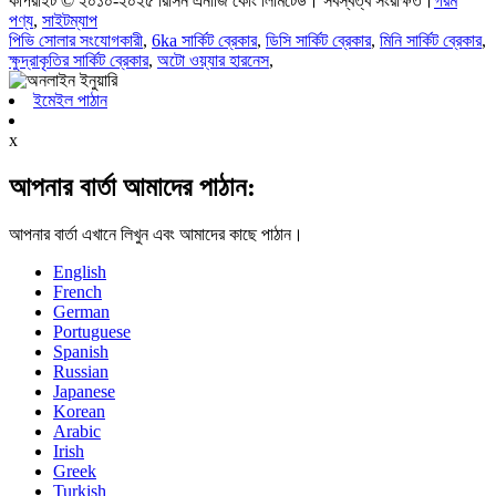
কপিরাইট © ২০১০-২০২৫ রিসিন এনার্জি কোং লিমিটেড। সর্বস্বত্ব সংরক্ষিত।
গরম
পণ্য
,
সাইটম্যাপ
পিভি সোলার সংযোগকারী
,
6ka সার্কিট ব্রেকার
,
ডিসি সার্কিট ব্রেকার
,
মিনি সার্কিট ব্রেকার
,
ক্ষুদ্রাকৃতির সার্কিট ব্রেকার
,
অটো ওয়্যার হারনেস
,
ইমেইল পাঠান
x
আপনার বার্তা আমাদের পাঠান:
আপনার বার্তা এখানে লিখুন এবং আমাদের কাছে পাঠান।
English
French
German
Portuguese
Spanish
Russian
Japanese
Korean
Arabic
Irish
Greek
Turkish