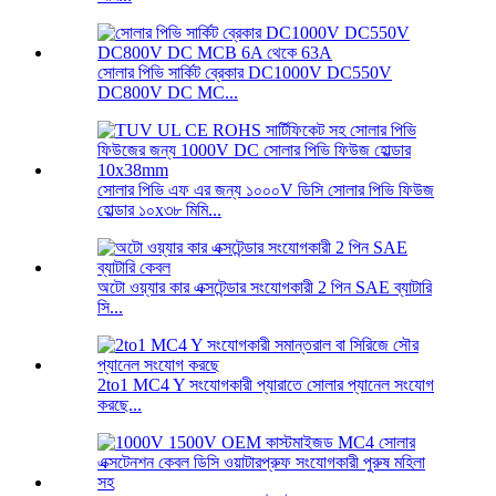
সোলার পিভি সার্কিট ব্রেকার DC1000V DC550V
DC800V DC MC...
সোলার পিভি এফ এর জন্য ১০০০V ডিসি সোলার পিভি ফিউজ
হোল্ডার ১০x৩৮ মিমি...
অটো ওয়্যার কার এক্সটেন্ডার সংযোগকারী 2 পিন SAE ব্যাটারি
সি...
2to1 MC4 Y সংযোগকারী প্যারাতে সোলার প্যানেল সংযোগ
করছে...