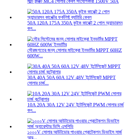
মাল্টি কন্টাক্ট MC4 সোলার কেবল সংযোগকারী 1500V 50A
50A 120A 175A 350A কুইক কানেক্ট 2 পোল অ্যান্ডারসন
কন...
সৌরজগতের জন্য সোলার মাইক্রো ইনভার্টার MPPT 60HZ
600W...
30A 40A 50A 60A 12V 48V ইন্টেলিজেন্ট MPPT
সোলার চার্জ...
10A 20A 30A 12V 24V ইন্টেলিজেন্ট PWM সোলার চার্জ
কন...
১০০০V সোলার আউটডোর পাওয়ার প্রোটেকশন ডিভাইস সার্জ
আর...