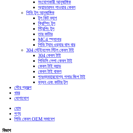
সংযোগকারী আনুষাঙ্গিক
অ্যান্ডারসন পাওয়ার কেবল
পিভি টুল আনুষাঙ্গিক
টুল কিট ব্যাগ
ক্রিম্পিং টুল
স্ট্রিপিং টুল
তার কাটার
MC4 স্প্যানার
পিভি ট্যাব ওয়্যার বাস বার
304 স্টেইনলেস স্টিল কেবল টাই
304 কেবল টাই
পিভিসি লেপা কেবল টাই
কেবল টাই ব্যান্ড
কেবল টাই বাকল
পুনঃব্যবহারযোগ্য গলার জিপ টাই
বন্ধন এবং কাটার টুল
সৌর প্রকল্প
খবর
যোগাযোগ
হোম
পণ্য
পিভি কেবল OEM সমাবেশ
বিভাগ