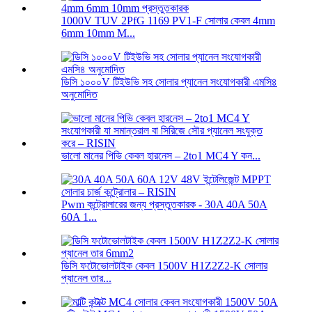
1000V TUV 2PfG 1169 PV1-F সোলার কেবল 4mm
6mm 10mm M...
ডিসি ১০০০V টিইউভি সহ সোলার প্যানেল সংযোগকারী এমসি৪
অনুমোদিত
ভালো মানের পিভি কেবল হারনেস – 2to1 MC4 Y কন...
Pwm কন্ট্রোলারের জন্য প্রস্তুতকারক - 30A 40A 50A
60A 1...
ডিসি ফটোভোলটাইক কেবল 1500V H1Z2Z2-K সোলার
প্যানেল তার...