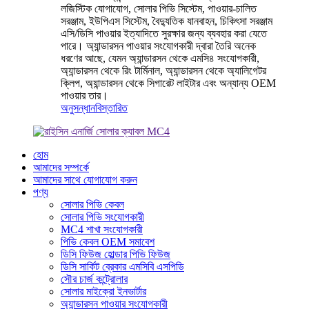
লজিস্টিক যোগাযোগ, সোলার পিভি সিস্টেম, পাওয়ার-চালিত
সরঞ্জাম, ইউপিএস সিস্টেম, বৈদ্যুতিক যানবাহন, চিকিৎসা সরঞ্জাম
এসি/ডিসি পাওয়ার ইত্যাদিতে সুরক্ষার জন্য ব্যবহার করা যেতে
পারে। অ্যান্ডারসন পাওয়ার সংযোগকারী দ্বারা তৈরি অনেক
ধরণের আছে, যেমন অ্যান্ডারসন থেকে এমসি৪ সংযোগকারী,
অ্যান্ডারসন থেকে রিং টার্মিনাল, অ্যান্ডারসন থেকে অ্যালিগেটর
ক্লিপ, অ্যান্ডারসন থেকে সিগারেট লাইটার এবং অন্যান্য OEM
পাওয়ার তার।
অনুসন্ধান
বিস্তারিত
হোম
আমাদের সম্পর্কে
আমাদের সাথে যোগাযোগ করুন
পণ্য
সোলার পিভি কেবল
সোলার পিভি সংযোগকারী
MC4 শাখা সংযোগকারী
পিভি কেবল OEM সমাবেশ
ডিসি ফিউজ হোল্ডার পিভি ফিউজ
ডিসি সার্কিট ব্রেকার এমসিবি এসপিডি
সৌর চার্জ কন্ট্রোলার
সোলার মাইক্রো ইনভার্টার
অ্যান্ডারসন পাওয়ার সংযোগকারী