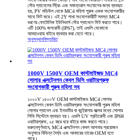
সৌর প্যানেলের স্ট্রিং এবং সমান্তরাল সংযোগের জন্য ব্যবহৃত
হয়, PV মডিউল থেকে MC4 মহিলা পুরুষ একক সংযোগকারীর
সাথে ফিট করে। এই 2Y শাখা সংযোগকারীটি সমস্ত MC4
ধরণের ফোটোনিক ইউনিভার্স সৌর প্যানেলে ফিট করতে পারে।
এটি 100% জলরোধী (IP67), তাই এগুলি যেকোনো
আবহাওয়ায় বাইরে ব্যবহার করা যেতে পারে।
অনুসন্ধান
বিস্তারিত
1000V 1500V OEM কাস্টমাইজড MC4
সোলার এক্সটেনশন কেবল ডিসি ওয়াটারপ্রুফ
সংযোগকারী পুরুষ মহিলা সহ
১০০০V ১৫০০V OEM কাস্টমাইজড MC4 সোলার
এক্সটেনশন কেবল ডিসি ওয়াটারপ্রুফ সংযোগকারী পুরুষ মহিলা
সোলার প্যানেল এবং ইনভার্টার বা কন্ট্রোলার বক্সের মধ্যে সোলার
পিভি সিস্টেমে ব্যবহৃত হয়। এগুলি UV প্রতিরোধী এবং IP68
ওয়াটারপ্রুফ, ২৫ বছর ধরে বাইরে কাজ করতে পারে।
গুরুত্বপূর্ণভাবে, MC4 এক্সটেনশন কেবল আপনার প্রয়োজন
অনুসারে বিভিন্ন দৈর্ঘ্য এবং আকারের তারের OEM হতে
পারে।