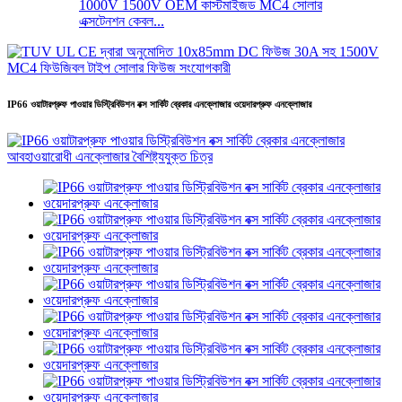
1000V 1500V OEM কাস্টমাইজড MC4 সোলার
এক্সটেনশন কেবল...
IP66 ওয়াটারপ্রুফ পাওয়ার ডিস্ট্রিবিউশন বক্স সার্কিট ব্রেকার এনক্লোজার ওয়েদারপ্রুফ এনক্লোজার