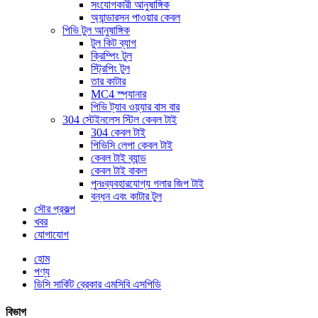
সংযোগকারী আনুষাঙ্গিক
অ্যান্ডারসন পাওয়ার কেবল
পিভি টুল আনুষাঙ্গিক
টুল কিট ব্যাগ
ক্রিম্পিং টুল
স্ট্রিপিং টুল
তার কাটার
MC4 স্প্যানার
পিভি ট্যাব ওয়্যার বাস বার
304 স্টেইনলেস স্টিল কেবল টাই
304 কেবল টাই
পিভিসি লেপা কেবল টাই
কেবল টাই ব্যান্ড
কেবল টাই বাকল
পুনঃব্যবহারযোগ্য গলার জিপ টাই
বন্ধন এবং কাটার টুল
সৌর প্রকল্প
খবর
যোগাযোগ
হোম
পণ্য
ডিসি সার্কিট ব্রেকার এমসিবি এসপিডি
বিভাগ