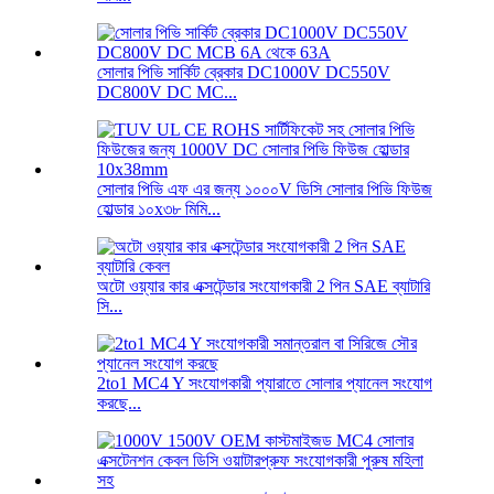
সোলার পিভি সার্কিট ব্রেকার DC1000V DC550V
DC800V DC MC...
সোলার পিভি এফ এর জন্য ১০০০V ডিসি সোলার পিভি ফিউজ
হোল্ডার ১০x৩৮ মিমি...
অটো ওয়্যার কার এক্সটেন্ডার সংযোগকারী 2 পিন SAE ব্যাটারি
সি...
2to1 MC4 Y সংযোগকারী প্যারাতে সোলার প্যানেল সংযোগ
করছে...