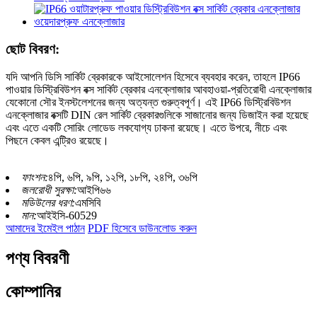
ছোট বিবরণ:
যদি আপনি ডিসি সার্কিট ব্রেকারকে আইসোলেশন হিসেবে ব্যবহার করেন, তাহলে IP66
পাওয়ার ডিস্ট্রিবিউশন বক্স সার্কিট ব্রেকার এনক্লোজার আবহাওয়া-প্রতিরোধী এনক্লোজার
যেকোনো সৌর ইনস্টলেশনের জন্য অত্যন্ত গুরুত্বপূর্ণ। এই IP66 ডিস্ট্রিবিউশন
এনক্লোজার বক্সটি DIN রেল সার্কিট ব্রেকারগুলিকে সাজানোর জন্য ডিজাইন করা হয়েছে
এবং এতে একটি সোরিং লোডেড লকযোগ্য ঢাকনা রয়েছে। এতে উপরে, নীচে এবং
পিছনে কেবল এন্ট্রিও রয়েছে।
ফাংশন:
৪পি, ৬পি, ৯পি, ১২পি, ১৮পি, ২৪পি, ৩৬পি
জলরোধী সুরক্ষা:
আইপি৬৬
মডিউলের ধরণ:
এমসিবি
মান:
আইইসি-60529
আমাদের ইমেইল পাঠান
PDF হিসেবে ডাউনলোড করুন
পণ্য বিবরণী
কোম্পানির