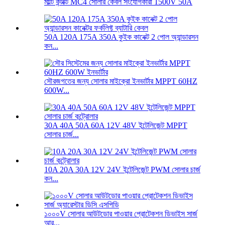
মাল্টি কন্টাক্ট MC4 সোলার কেবল সংযোগকারী 1500V 50A
50A 120A 175A 350A কুইক কানেক্ট 2 পোল অ্যান্ডারসন
কন...
সৌরজগতের জন্য সোলার মাইক্রো ইনভার্টার MPPT 60HZ
600W...
30A 40A 50A 60A 12V 48V ইন্টেলিজেন্ট MPPT
সোলার চার্জ...
10A 20A 30A 12V 24V ইন্টেলিজেন্ট PWM সোলার চার্জ
কন...
১০০০V সোলার আউটডোর পাওয়ার প্রোটেকশন ডিভাইস সার্জ
আর...