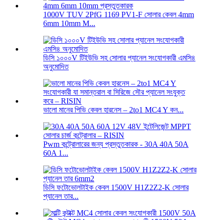
1000V TUV 2PfG 1169 PV1-F সোলার কেবল 4mm
6mm 10mm M...
ডিসি ১০০০V টিইউভি সহ সোলার প্যানেল সংযোগকারী এমসি৪
অনুমোদিত
ভালো মানের পিভি কেবল হারনেস – 2to1 MC4 Y কন...
Pwm কন্ট্রোলারের জন্য প্রস্তুতকারক - 30A 40A 50A
60A 1...
ডিসি ফটোভোলটাইক কেবল 1500V H1Z2Z2-K সোলার
প্যানেল তার...