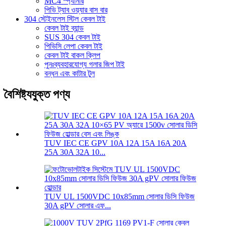
MC4 স্প্যানার
পিভি ট্যাব ওয়্যার বাস বার
304 স্টেইনলেস স্টিল কেবল টাই
কেবল টাই ব্যান্ড
SUS 304 কেবল টাই
পিভিসি লেপা কেবল টাই
কেবল টাই বাকল ক্লিপ
পুনঃব্যবহারযোগ্য গলার জিপ টাই
বন্ধন এবং কাটার টুল
বৈশিষ্ট্যযুক্ত পণ্য
TUV IEC CE GPV 10A 12A 15A 16A 20A
25A 30A 32A 10...
TUV UL 1500VDC 10x85mm সোলার ডিসি ফিউজ
30A gPV সোলার এফ...