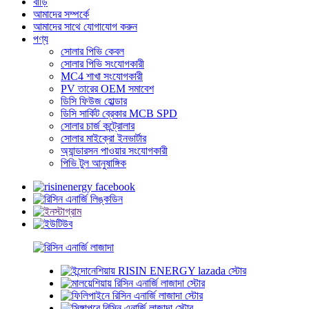
বাড়ি
আমাদের সম্পর্কে
আমাদের সাথে যোগাযোগ করুন
পণ্য
সোলার পিভি কেবল
সোলার পিভি সংযোগকারী
MC4 শাখা সংযোগকারী
PV তারের OEM সমাবেশ
ডিসি ফিউজ হোল্ডার
ডিসি সার্কিট ব্রেকার MCB SPD
সোলার চার্জ কন্ট্রোলার
সোলার মাইক্রো ইনভার্টার
অ্যান্ডারসন পাওয়ার সংযোগকারী
পিভি টুল আনুষাঙ্গিক