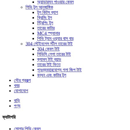
অ্যান্ডারসন পাওয়ার কেবল
পিভি টুল আনুষাঙ্গিক
টুল কিটস ব্যাগ
ক্রিমিং টুল
স্ট্রিপিং টুল
তারের কাটার
MC4 স্প্যানার
পিভি ট্যাব ওয়্যার বাস বার
304 স্টেইনলেস স্টীল তারের টাই
304 কেবল টাই
পিভিসি লেপা তারের টাই
ক্যাবল টাই ব্যান্ড
তারের টাই ফিতে
পুনঃব্যবহারযোগ্য গলা জিপ টাই
বন্ধন এবং কাটার টুল
সৌর প্রকল্প
খবর
যোগাযোগ
বাড়ি
পণ্য
ক্যাটাগরি
সোলার পিভি কেবল