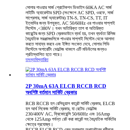
সোলার পাওয়ার সার্জ প্রোটেকশন ডিভাইস 60KA AC সার্জ
লাইটিং অ্যারেস্টার SPD (সংক্ষেপে AC SPD, ওরফে, সার্জ
সাপ্রেসার, সার্জ অ্যারেস্টার) TN-S, TN-CS, TT, IT
ইত্যাদির জন্য উপযুক্ত, AC 50/60Hz এর পাওয়ার সাপ্লাই
সিস্টেম ,<380V। যখন অতিরিক্ত তাপ বা অতিরিক্ত
কারেন্টের জন্য SPD ব্রেকডাউনে ব্যর্থ হয়, তখন ব্যর্থতা রিলিজ
বৈদ্যুতিক সরঞ্জামগুলিকে পাওয়ার সাপ্লাই সিস্টেম থেকে আলাদা
করতে সাহায্য করবে এবং ইঙ্গিত সংকেত দেবে, সোলার পিভি
সিস্টেমে অপারেটিং ভোল্টেজ থাকলে এটি মডিউলের জন্যও
প্রতিস্থাপিত হতে পারে।
তদন্ত
বিস্তারিত
2P 30mA 63A ELCB RCCB RCD
অবশিষ্ট বর্তমান সার্কিট ব্রেকার
RCB RCCB হল রেসিডুয়াল কারেন্ট সার্কিট ব্রেকার, ELCB
হল আর্থ লিকেজ সার্কিট ব্রেকার, যা রেটেড ভোল্টেজ
230/400V AC, ফ্রিকোয়েন্সি 50/60Hz এবং 16Amp
থেকে 125Amp পর্যন্ত রেট করা কারেন্ট সহ বৈদ্যুতিক সার্কিটের
ক্ষেত্রে প্রযোজ্য।
RCCB ELCB RCD এমন অবস্থায় অপারেটরের শরীরকে