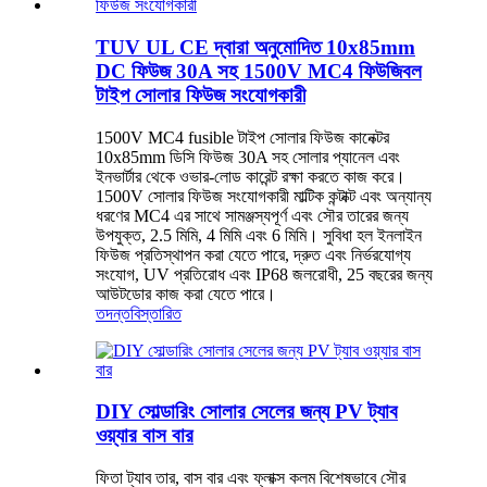
TUV UL CE দ্বারা অনুমোদিত 10x85mm
DC ফিউজ 30A সহ 1500V MC4 ফিউজিবল
টাইপ সোলার ফিউজ সংযোগকারী
1500V MC4 fusible টাইপ সোলার ফিউজ কানেক্টর
10x85mm ডিসি ফিউজ 30A সহ সোলার প্যানেল এবং
ইনভার্টার থেকে ওভার-লোড কারেন্ট রক্ষা করতে কাজ করে।
1500V সোলার ফিউজ সংযোগকারী মাল্টিক কন্টাক্ট এবং অন্যান্য
ধরণের MC4 এর সাথে সামঞ্জস্যপূর্ণ এবং সৌর তারের জন্য
উপযুক্ত, 2.5 মিমি, 4 মিমি এবং 6 মিমি। সুবিধা হল ইনলাইন
ফিউজ প্রতিস্থাপন করা যেতে পারে, দ্রুত এবং নির্ভরযোগ্য
সংযোগ, UV প্রতিরোধ এবং IP68 জলরোধী, 25 বছরের জন্য
আউটডোর কাজ করা যেতে পারে।
তদন্ত
বিস্তারিত
DIY সোল্ডারিং সোলার সেলের জন্য PV ট্যাব
ওয়্যার বাস বার
ফিতা ট্যাব তার, বাস বার এবং ফ্লাক্স কলম বিশেষভাবে সৌর