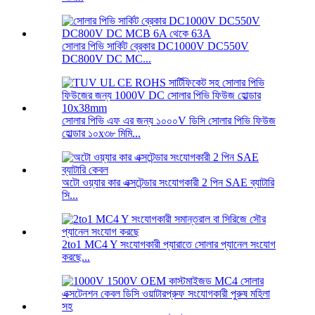
সোলার পিভি সার্কিট ব্রেকার DC1000V DC550V
DC800V DC MC...
সোলার পিভি এফ এর জন্য ১০০০V ডিসি সোলার পিভি ফিউজ
হোল্ডার ১০x৩৮ মিমি...
অটো ওয়্যার কার এক্সটেন্ডার সংযোগকারী 2 পিন SAE ব্যাটারি
সি...
2to1 MC4 Y সংযোগকারী প্যারাতে সোলার প্যানেল সংযোগ
করছে...