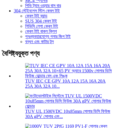
MC4 স্প্যানার
পিভি ট্যাব ওয়্যার বাস বার
304 স্টেইনলেস স্টিল কেবল টাই
কেবল টাই ব্যান্ড
SUS 304 কেবল টাই
পিভিসি লেপা কেবল টাই
কেবল টাই বাকল ক্লিপ
পুনঃব্যবহারযোগ্য গলার জিপ টাই
বন্ধন এবং কাটার টুল
বৈশিষ্ট্যযুক্ত পণ্য
TUV IEC CE GPV 10A 12A 15A 16A 20A
25A 30A 32A 10...
TUV UL 1500VDC 10x85mm সোলার ডিসি ফিউজ
30A gPV সোলার এফ...