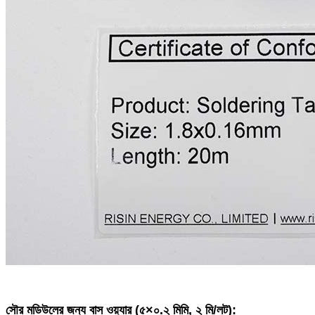
সৌর মডিউলের জন্য বাস ওয়্যার (৫×০.২ মিমি, ২ মি/লট):