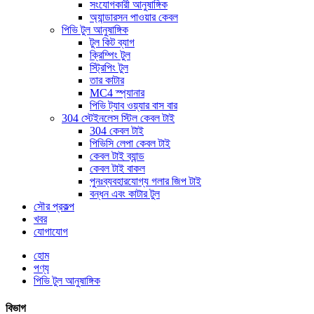
সংযোগকারী আনুষাঙ্গিক
অ্যান্ডারসন পাওয়ার কেবল
পিভি টুল আনুষাঙ্গিক
টুল কিট ব্যাগ
ক্রিম্পিং টুল
স্ট্রিপিং টুল
তার কাটার
MC4 স্প্যানার
পিভি ট্যাব ওয়্যার বাস বার
304 স্টেইনলেস স্টিল কেবল টাই
304 কেবল টাই
পিভিসি লেপা কেবল টাই
কেবল টাই ব্যান্ড
কেবল টাই বাকল
পুনঃব্যবহারযোগ্য গলার জিপ টাই
বন্ধন এবং কাটার টুল
সৌর প্রকল্প
খবর
যোগাযোগ
হোম
পণ্য
পিভি টুল আনুষাঙ্গিক
বিভাগ