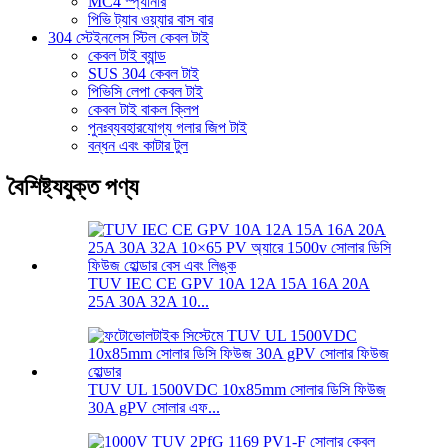
MC4 স্প্যানার
পিভি ট্যাব ওয়্যার বাস বার
304 স্টেইনলেস স্টিল কেবল টাই
কেবল টাই ব্যান্ড
SUS 304 কেবল টাই
পিভিসি লেপা কেবল টাই
কেবল টাই বাকল ক্লিপ
পুনঃব্যবহারযোগ্য গলার জিপ টাই
বন্ধন এবং কাটার টুল
বৈশিষ্ট্যযুক্ত পণ্য
TUV IEC CE GPV 10A 12A 15A 16A 20A
25A 30A 32A 10...
TUV UL 1500VDC 10x85mm সোলার ডিসি ফিউজ
30A gPV সোলার এফ...