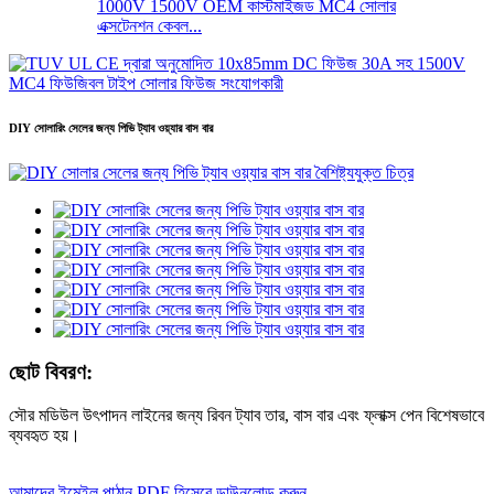
1000V 1500V OEM কাস্টমাইজড MC4 সোলার
এক্সটেনশন কেবল...
DIY সোলারিং সেলের জন্য পিভি ট্যাব ওয়্যার বাস বার
ছোট বিবরণ:
সৌর মডিউল উৎপাদন লাইনের জন্য রিবন ট্যাব তার, বাস বার এবং ফ্লাক্স পেন বিশেষভাবে
ব্যবহৃত হয়।
আমাদের ইমেইল পাঠান
PDF হিসেবে ডাউনলোড করুন