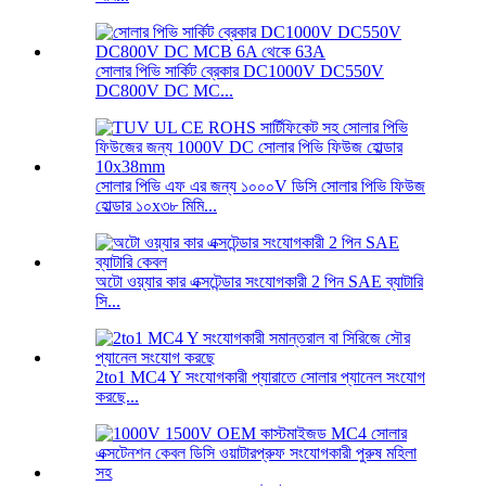
সোলার পিভি সার্কিট ব্রেকার DC1000V DC550V
DC800V DC MC...
সোলার পিভি এফ এর জন্য ১০০০V ডিসি সোলার পিভি ফিউজ
হোল্ডার ১০x৩৮ মিমি...
অটো ওয়্যার কার এক্সটেন্ডার সংযোগকারী 2 পিন SAE ব্যাটারি
সি...
2to1 MC4 Y সংযোগকারী প্যারাতে সোলার প্যানেল সংযোগ
করছে...