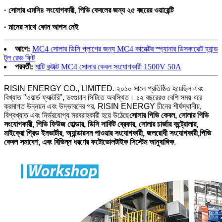
· সোলার এমসি৪ সংযোগকারী, পিভি কেবলের জন্য ২৫ বছরের ওয়ারেন্টি
· মানের সাথে কোন আপস নেই
আগে:
MC4 সোলার ডিসি প্লাগের জন্য MC4 কানেক্টর স্প্যানার ডিসকানেক্ট হ্যান্ড
টুল রেঞ্চ ফিট
পরবর্তী:
মাল্টি কন্টাক্ট MC4 সোলার কেবল সংযোগকারী 1500V 50A
RISIN ENERGY CO., LIMITED. ২০১০ সালে প্রতিষ্ঠিত হয়েছিল এবং
বিখ্যাত "ওয়ার্ল্ড ফ্যাক্টরি", ডংগুয়ান সিটিতে অবস্থিত। ১২ বছরেরও বেশি সময় ধরে
ক্রমাগত উন্নয়ন এবং উদ্ভাবনের পর, RISIN ENERGY চীনের শীর্ষস্থানীয়,
বিশ্বখ্যাত এবং নির্ভরযোগ্য সরবরাহকারী হয়ে উঠেছে
সোলার পিভি কেবল, সোলার পিভি
সংযোগকারী, পিভি ফিউজ হোল্ডার, ডিসি সার্কিট ব্রেকার, সোলার চার্জার কন্ট্রোলার,
মাইক্রো গ্রিড ইনভার্টার, অ্যান্ডারসন পাওয়ার সংযোগকারী, জলরোধী সংযোগকারী,
পিভি
কেবল সমাবেশ, এবং বিভিন্ন ধরণের ফটোভোলটাইক সিস্টেম আনুষাঙ্গিক
.