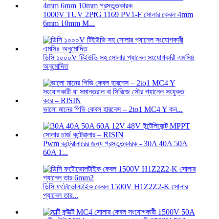
1000V TUV 2PfG 1169 PV1-F সোলার কেবল 4mm
6mm 10mm M...
ডিসি ১০০০V টিইউভি সহ সোলার প্যানেল সংযোগকারী এমসি৪
অনুমোদিত
ভালো মানের পিভি কেবল হারনেস – 2to1 MC4 Y কন...
Pwm কন্ট্রোলারের জন্য প্রস্তুতকারক - 30A 40A 50A
60A 1...
ডিসি ফটোভোলটাইক কেবল 1500V H1Z2Z2-K সোলার
প্যানেল তার...