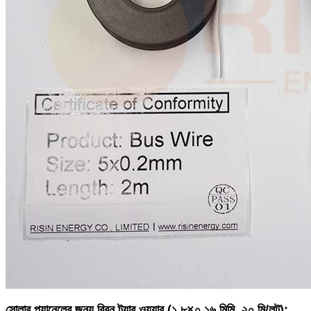
সোলার প্যানেলের জন্য রিবন ট্যাব ওয়্যার (১.৮×০.১৬ মিমি, ২০ মি/লট):