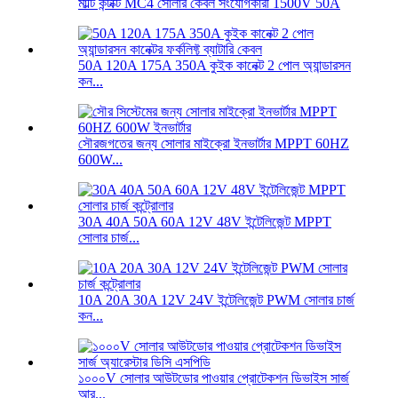
মাল্টি কন্টাক্ট MC4 সোলার কেবল সংযোগকারী 1500V 50A
50A 120A 175A 350A কুইক কানেক্ট 2 পোল অ্যান্ডারসন
কন...
সৌরজগতের জন্য সোলার মাইক্রো ইনভার্টার MPPT 60HZ
600W...
30A 40A 50A 60A 12V 48V ইন্টেলিজেন্ট MPPT
সোলার চার্জ...
10A 20A 30A 12V 24V ইন্টেলিজেন্ট PWM সোলার চার্জ
কন...
১০০০V সোলার আউটডোর পাওয়ার প্রোটেকশন ডিভাইস সার্জ
আর...