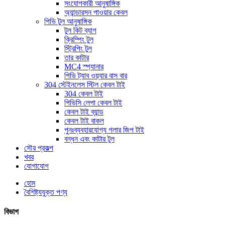
সংযোগকারী আনুষাঙ্গিক
অ্যান্ডারসন পাওয়ার কেবল
পিভি টুল আনুষাঙ্গিক
টুল কিট ব্যাগ
ক্রিম্পিং টুল
স্ট্রিপিং টুল
তার কাটার
MC4 স্প্যানার
পিভি ট্যাব ওয়্যার বাস বার
304 স্টেইনলেস স্টিল কেবল টাই
304 কেবল টাই
পিভিসি লেপা কেবল টাই
কেবল টাই ব্যান্ড
কেবল টাই বাকল
পুনঃব্যবহারযোগ্য গলার জিপ টাই
বন্ধন এবং কাটার টুল
সৌর প্রকল্প
খবর
যোগাযোগ
হোম
বৈশিষ্ট্যযুক্ত পণ্য
বিভাগ