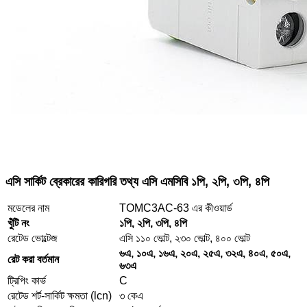
এসি সার্কিট ব্রেকারের কারিগরি তথ্য এসি এমসিবি ১পি, ২পি, ৩পি, ৪পি
মডেলের নাম
TOMC3AC-63 এর কীওয়ার্ড
খুঁটি নং
১পি, ২পি, ৩পি, ৪পি
রেটেড ভোল্টেজ
এসি ১১০ ভোল্ট, ২৩০ ভোল্ট, ৪০০ ভোল্ট
৬এ, ১০এ, ১৬এ, ২০এ, ২৫এ, ৩২এ, ৪০এ, ৫০এ,
রেট করা বর্তমান
৬৩এ
ট্রিপিং কার্ভ
C
রেটেড শর্ট-সার্কিট ক্ষমতা (lcn)
৩ কেএ