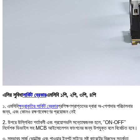
এসির সুবিধা
সার্কিট ব্রেকার
এমসিবি ১পি, ২পি, ৩পি, ৪পি
১. এমসিবি
ক্ষুদ্রাকৃতির সার্কিট ব্রেকার
প্রশিক্ষণপ্রাপ্তদের দ্বারা অ-পেশাদার পরিচালনার
জন্য, এবং কোনও রক্ষণাবেক্ষণের প্রয়োজন নেই
2. উপরে উল্লিখিত শর্তাবলী এবং প্রয়োগগুলি সন্তোষজনক হলে, "ON-OFF"
নির্দেশক ডিভাইস সহ MCB আইসোলেশন ফাংশনের জন্য উপযুক্ত বলে বিবেচিত হবে।
৩. সম্ভাব্য সার্জ ভোল্টেজ এবং পাওয়ার ইনপুট সাইডে সৃষ্ট কারেন্টের বিরুদ্ধে সতর্কতা