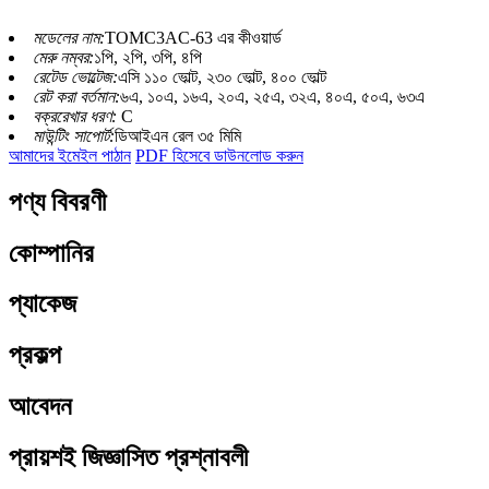
মডেলের নাম:
TOMC3AC-63 এর কীওয়ার্ড
মেরু নম্বর:
১পি, ২পি, ৩পি, ৪পি
রেটেড ভোল্টেজ:
এসি ১১০ ভোল্ট, ২৩০ ভোল্ট, ৪০০ ভোল্ট
রেট করা বর্তমান:
৬এ, ১০এ, ১৬এ, ২০এ, ২৫এ, ৩২এ, ৪০এ, ৫০এ, ৬৩এ
বক্ররেখার ধরণ:
C
মাউন্টিং সাপোর্ট:
ডিআইএন রেল ৩৫ মিমি
আমাদের ইমেইল পাঠান
PDF হিসেবে ডাউনলোড করুন
পণ্য বিবরণী
কোম্পানির
প্যাকেজ
প্রকল্প
আবেদন
প্রায়শই জিজ্ঞাসিত প্রশ্নাবলী