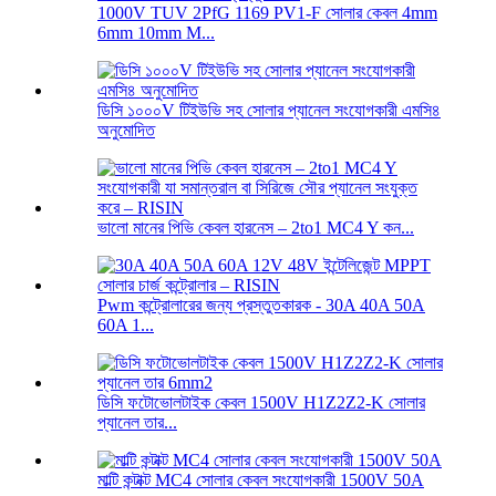
1000V TUV 2PfG 1169 PV1-F সোলার কেবল 4mm
6mm 10mm M...
ডিসি ১০০০V টিইউভি সহ সোলার প্যানেল সংযোগকারী এমসি৪
অনুমোদিত
ভালো মানের পিভি কেবল হারনেস – 2to1 MC4 Y কন...
Pwm কন্ট্রোলারের জন্য প্রস্তুতকারক - 30A 40A 50A
60A 1...
ডিসি ফটোভোলটাইক কেবল 1500V H1Z2Z2-K সোলার
প্যানেল তার...
মাল্টি কন্টাক্ট MC4 সোলার কেবল সংযোগকারী 1500V 50A