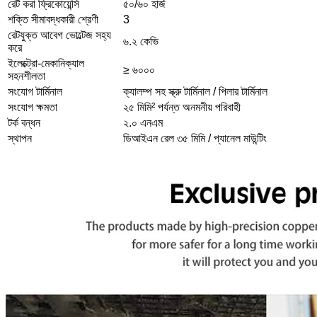
রেট করা ফ্রিকোয়েন্সি
৫০/৬০ হার্জ
শক্তি সীমাবদ্ধকারী শ্রেণী
3
রেটযুক্ত আবেগ ভোল্টেজ সহ্য
৬.২ কেভি
করে
ইলেক্ট্রো-মেকানিক্যাল
≥ ৬০০০
সহনশীলতা
সংযোগ টার্মিনাল
ক্যালম্প সহ স্ক্রু টার্মিনাল / পিলার টার্মিনাল
সংযোগ ক্ষমতা
২৫ মিমি² পর্যন্ত অনমনীয় পরিবাহী
টর্ক বন্ধন
২.০ এনএম
স্থাপন
ডিআইএন রেল ৩৫ মিমি / প্যানেল মাউন্টিং