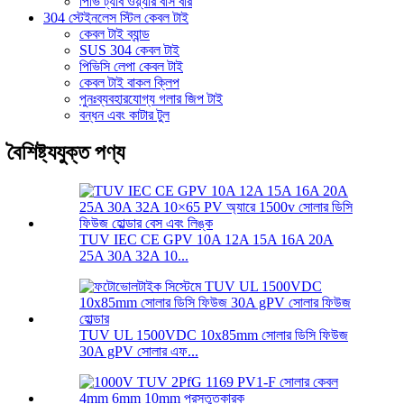
পিভি ট্যাব ওয়্যার বাস বার
304 স্টেইনলেস স্টিল কেবল টাই
কেবল টাই ব্যান্ড
SUS 304 কেবল টাই
পিভিসি লেপা কেবল টাই
কেবল টাই বাকল ক্লিপ
পুনঃব্যবহারযোগ্য গলার জিপ টাই
বন্ধন এবং কাটার টুল
বৈশিষ্ট্যযুক্ত পণ্য
TUV IEC CE GPV 10A 12A 15A 16A 20A
25A 30A 32A 10...
TUV UL 1500VDC 10x85mm সোলার ডিসি ফিউজ
30A gPV সোলার এফ...