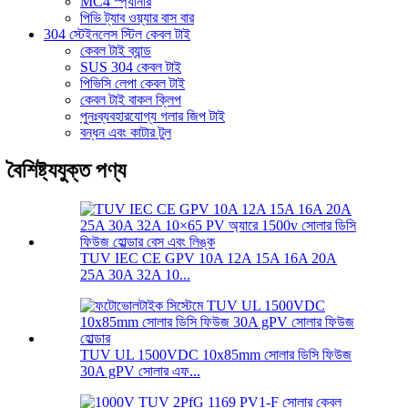
MC4 স্প্যানার
পিভি ট্যাব ওয়্যার বাস বার
304 স্টেইনলেস স্টিল কেবল টাই
কেবল টাই ব্যান্ড
SUS 304 কেবল টাই
পিভিসি লেপা কেবল টাই
কেবল টাই বাকল ক্লিপ
পুনঃব্যবহারযোগ্য গলার জিপ টাই
বন্ধন এবং কাটার টুল
বৈশিষ্ট্যযুক্ত পণ্য
TUV IEC CE GPV 10A 12A 15A 16A 20A
25A 30A 32A 10...
TUV UL 1500VDC 10x85mm সোলার ডিসি ফিউজ
30A gPV সোলার এফ...