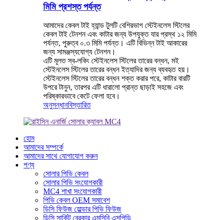
মিমি প্রশস্ত পর্যন্ত
আমাদের কেবল টাই হ্যান্ড টুলটি বেশিরভাগ স্টেইনলেস স্টিলের
কেবল টাই টেনশন এবং কাটার জন্য উপযুক্ত যার প্রস্থ ১২ মিমি
পর্যন্ত, পুরুত্ব ০.৩ মিমি পর্যন্ত। এটি বিভিন্ন টাই আকারের
জন্য সামঞ্জস্যযোগ্য টেনশন।
এটি মূলত স্ব-লকিং স্টেইনলেস স্টিলের তারের বন্ধন, মই
স্টেইনলেস স্টিলের তারের বন্ধন ইত্যাদির জন্য ব্যবহৃত হয়।
স্টেইনলেস স্টিলের তারের বন্ধন শক্ত করার পরে, কাটার বারটি
উপরে টানুন, তারপর এটি ধারালো প্রান্ত ছাড়াই সহজে এবং
পরিষ্কারভাবে কেটে ফেলা হবে।
অনুসন্ধান
বিস্তারিত
হোম
আমাদের সম্পর্কে
আমাদের সাথে যোগাযোগ করুন
পণ্য
সোলার পিভি কেবল
সোলার পিভি সংযোগকারী
MC4 শাখা সংযোগকারী
পিভি কেবল OEM সমাবেশ
ডিসি ফিউজ হোল্ডার পিভি ফিউজ
ডিসি সার্কিট ব্রেকার এমসিবি এসপিডি