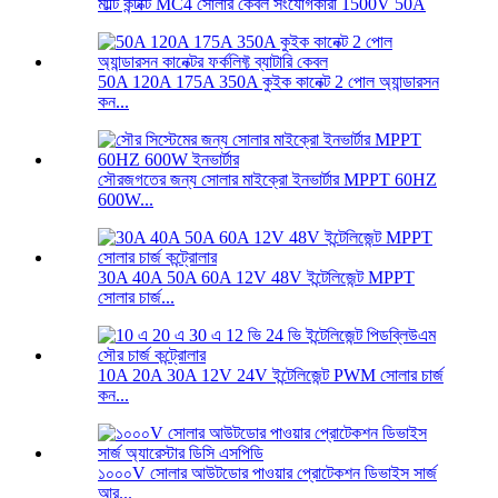
মাল্টি কন্টাক্ট MC4 সোলার কেবল সংযোগকারী 1500V 50A
50A 120A 175A 350A কুইক কানেক্ট 2 পোল অ্যান্ডারসন
কন...
সৌরজগতের জন্য সোলার মাইক্রো ইনভার্টার MPPT 60HZ
600W...
30A 40A 50A 60A 12V 48V ইন্টেলিজেন্ট MPPT
সোলার চার্জ...
10A 20A 30A 12V 24V ইন্টেলিজেন্ট PWM সোলার চার্জ
কন...
১০০০V সোলার আউটডোর পাওয়ার প্রোটেকশন ডিভাইস সার্জ
আর...