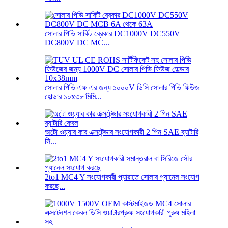
সোলার পিভি সার্কিট ব্রেকার DC1000V DC550V
DC800V DC MC...
সোলার পিভি এফ এর জন্য ১০০০V ডিসি সোলার পিভি ফিউজ
হোল্ডার ১০x৩৮ মিমি...
অটো ওয়্যার কার এক্সটেন্ডার সংযোগকারী 2 পিন SAE ব্যাটারি
সি...
2to1 MC4 Y সংযোগকারী প্যারাতে সোলার প্যানেল সংযোগ
করছে...