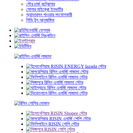
সৌর চার্জ কন্ট্রোলার
সোলার মাইক্রো ইনভার্টার
অ্যান্ডারসন পাওয়ার সংযোগকারী
পিভি টুল আনুষাঙ্গিক