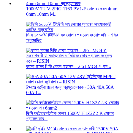
1000V TUV 2PfG 1169 PV1-F সোলার কেবল 4mm
6mm 10mm M...
ডিসি ১০০০V টিইউভি সহ সোলার প্যানেল সংযোগকারী এমসি৪
অনুমোদিত
ভালো মানের পিভি কেবল হারনেস – 2to1 MC4 Y কন...
Pwm কন্ট্রোলারের জন্য প্রস্তুতকারক - 30A 40A 50A
60A 1...
ডিসি ফটোভোলটাইক কেবল 1500V H1Z2Z2-K সোলার
প্যানেল তার...