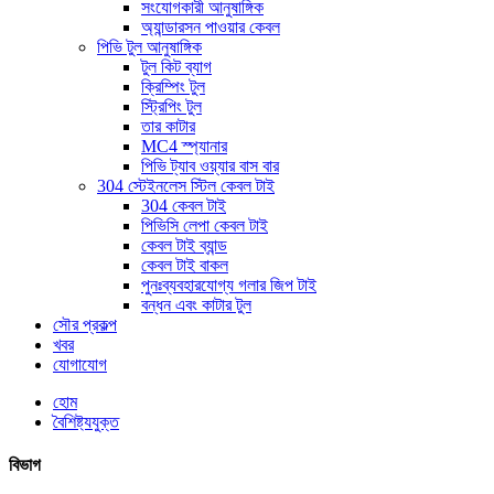
সংযোগকারী আনুষাঙ্গিক
অ্যান্ডারসন পাওয়ার কেবল
পিভি টুল আনুষাঙ্গিক
টুল কিট ব্যাগ
ক্রিম্পিং টুল
স্ট্রিপিং টুল
তার কাটার
MC4 স্প্যানার
পিভি ট্যাব ওয়্যার বাস বার
304 স্টেইনলেস স্টিল কেবল টাই
304 কেবল টাই
পিভিসি লেপা কেবল টাই
কেবল টাই ব্যান্ড
কেবল টাই বাকল
পুনঃব্যবহারযোগ্য গলার জিপ টাই
বন্ধন এবং কাটার টুল
সৌর প্রকল্প
খবর
যোগাযোগ
হোম
বৈশিষ্ট্যযুক্ত
বিভাগ