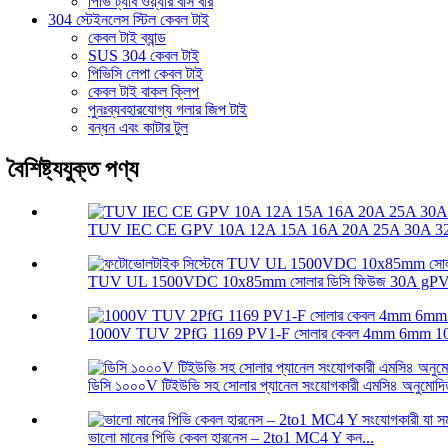
পিভি ট্যাব ওয়্যার বাস বার
304 স্টেইনলেস স্টিল কেবল টাই
কেবল টাই ব্যান্ড
SUS 304 কেবল টাই
পিভিসি লেপা কেবল টাই
কেবল টাই বাকল ক্লিপ
পুনঃব্যবহারযোগ্য গলার জিপ টাই
বন্ধন এবং কাটার টুল
বৈশিষ্ট্যযুক্ত পণ্য
TUV IEC CE GPV 10A 12A 15A 16A 20A 25A 30A 32A
TUV UL 1500VDC 10x85mm সোলার ডিসি ফিউজ 30A gPV স
1000V TUV 2PfG 1169 PV1-F সোলার কেবল 4mm 6mm 1
ডিসি ১০০০V টিইউভি সহ সোলার প্যানেল সংযোগকারী এমসি৪ অনুমোদি
ভালো মানের পিভি কেবল হারনেস – 2to1 MC4 Y কন...