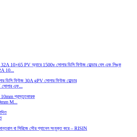
 10...
োলার এফ...
0mm M...
ত