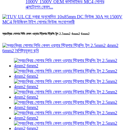
1000V 1500V OEM কাস্টমাইজড MC4 সোলার
এক্সটেনশন কেবল...
স্বয়ংক্রিয় সোলার পিভি কেবল ওয়্যার স্ট্রিপার স্ট্রিপিং টুল 2.5mm2 4mm2 6mm2