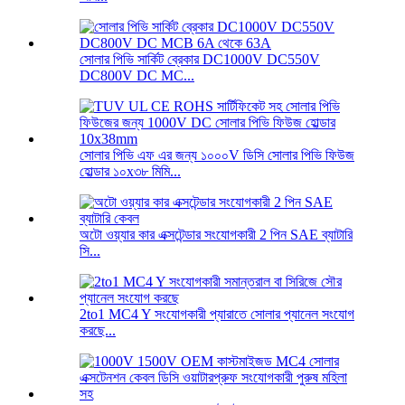
সোলার পিভি সার্কিট ব্রেকার DC1000V DC550V
DC800V DC MC...
সোলার পিভি এফ এর জন্য ১০০০V ডিসি সোলার পিভি ফিউজ
হোল্ডার ১০x৩৮ মিমি...
অটো ওয়্যার কার এক্সটেন্ডার সংযোগকারী 2 পিন SAE ব্যাটারি
সি...
2to1 MC4 Y সংযোগকারী প্যারাতে সোলার প্যানেল সংযোগ
করছে...