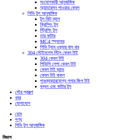
সংযোগকারী আনুষাঙ্গিক
অ্যান্ডারসন পাওয়ার কেবল
পিভি টুল আনুষাঙ্গিক
টুল কিট ব্যাগ
ক্রিম্পিং টুল
স্ট্রিপিং টুল
তার কাটার
MC4 স্প্যানার
পিভি ট্যাব ওয়্যার বাস বার
304 স্টেইনলেস স্টিল কেবল টাই
304 কেবল টাই
পিভিসি লেপা কেবল টাই
কেবল টাই ব্যান্ড
কেবল টাই বাকল
পুনঃব্যবহারযোগ্য গলার জিপ টাই
বন্ধন এবং কাটার টুল
সৌর প্রকল্প
খবর
যোগাযোগ
হোম
পণ্য
পিভি টুল আনুষাঙ্গিক
বিভাগ