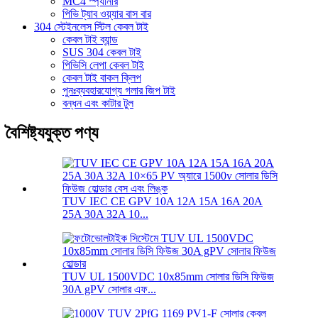
MC4 স্প্যানার
পিভি ট্যাব ওয়্যার বাস বার
304 স্টেইনলেস স্টিল কেবল টাই
কেবল টাই ব্যান্ড
SUS 304 কেবল টাই
পিভিসি লেপা কেবল টাই
কেবল টাই বাকল ক্লিপ
পুনঃব্যবহারযোগ্য গলার জিপ টাই
বন্ধন এবং কাটার টুল
বৈশিষ্ট্যযুক্ত পণ্য
TUV IEC CE GPV 10A 12A 15A 16A 20A
25A 30A 32A 10...
TUV UL 1500VDC 10x85mm সোলার ডিসি ফিউজ
30A gPV সোলার এফ...