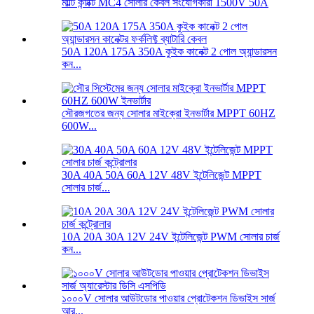
মাল্টি কন্টাক্ট MC4 সোলার কেবল সংযোগকারী 1500V 50A
50A 120A 175A 350A কুইক কানেক্ট 2 পোল অ্যান্ডারসন
কন...
সৌরজগতের জন্য সোলার মাইক্রো ইনভার্টার MPPT 60HZ
600W...
30A 40A 50A 60A 12V 48V ইন্টেলিজেন্ট MPPT
সোলার চার্জ...
10A 20A 30A 12V 24V ইন্টেলিজেন্ট PWM সোলার চার্জ
কন...
১০০০V সোলার আউটডোর পাওয়ার প্রোটেকশন ডিভাইস সার্জ
আর...