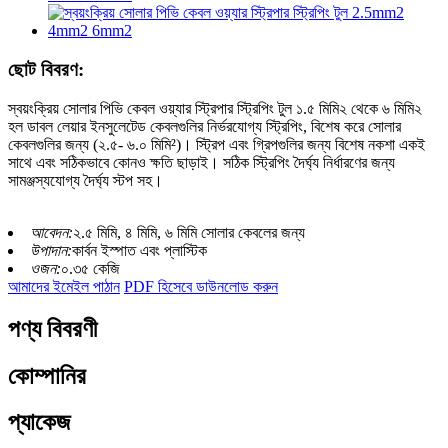
ছোট বিবরণ:
স্বয়ংক্রিয় সোলার পিভি কেবল ওয়্যার স্ট্রিপার স্ট্রিপিং টুল ১.৫ মিমি২ থেকে ৬ মিমি২
হল ডাবল লেয়ার ইনসুলেটেড কেবলগুলির নির্ভরযোগ্য স্ট্রিপিং, বিশেষ করে সোলার
কেবলগুলির জন্য (২.৫- ৬.০ মিমি²)। স্ট্রিপ এবং গ্রিপগুলির জন্য বিশেষ নকশা একই
সাথে এবং সঠিকভাবে কোনও ক্ষতি ছাড়াই। সঠিক স্ট্রিপিং দৈর্ঘ্য নির্ধারণের জন্য
সামঞ্জস্যযোগ্য দৈর্ঘ্য স্টপ সহ।
আবেদন:
২.৫ মিমি, ৪ মিমি, ৬ মিমি সোলার কেবলের জন্য
উপাদান:
কার্বন ইস্পাত এবং প্লাস্টিক
ওজন:
০.৩৫ কেজি
আমাদের ইমেইল পাঠান
PDF হিসেবে ডাউনলোড করুন
পণ্য বিবরণী
কোম্পানির
প্যাকেজ