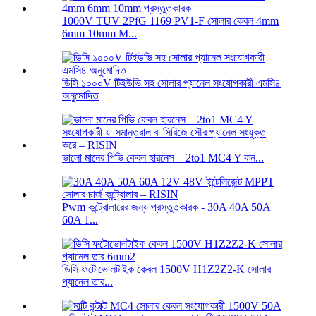
1000V TUV 2PfG 1169 PV1-F সোলার কেবল 4mm
6mm 10mm M...
ডিসি ১০০০V টিইউভি সহ সোলার প্যানেল সংযোগকারী এমসি৪
অনুমোদিত
ভালো মানের পিভি কেবল হারনেস – 2to1 MC4 Y কন...
Pwm কন্ট্রোলারের জন্য প্রস্তুতকারক - 30A 40A 50A
60A 1...
ডিসি ফটোভোলটাইক কেবল 1500V H1Z2Z2-K সোলার
প্যানেল তার...