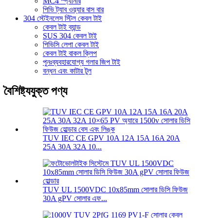
MC4 স্প্যানার
পিভি ট্যাব ওয়্যার বাস বার
304 স্টেইনলেস স্টিল কেবল টাই
কেবল টাই ব্যান্ড
SUS 304 কেবল টাই
পিভিসি লেপা কেবল টাই
কেবল টাই বাকল ক্লিপ
পুনঃব্যবহারযোগ্য গলার জিপ টাই
বন্ধন এবং কাটার টুল
বৈশিষ্ট্যযুক্ত পণ্য
TUV IEC CE GPV 10A 12A 15A 16A 20A
25A 30A 32A 10...
TUV UL 1500VDC 10x85mm সোলার ডিসি ফিউজ
30A gPV সোলার এফ...