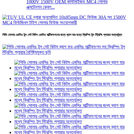
1000V 1500V OEM কাস্টমাইজড MC4 সোলার
এক্সটেনশন কেবল...
পিভি সোলার এমসি৪ টুল সেট কিটস এমসি৪ মাল্টিফাংশনের জন্য ব্যাগ যার মধ্যে ক্রিম্পিং টুল স্ট্রিপিং প্লায়ার অন্তর্ভুক্ত