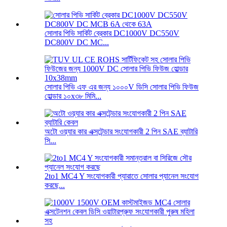
সোলার পিভি সার্কিট ব্রেকার DC1000V DC550V
DC800V DC MC...
সোলার পিভি এফ এর জন্য ১০০০V ডিসি সোলার পিভি ফিউজ
হোল্ডার ১০x৩৮ মিমি...
অটো ওয়্যার কার এক্সটেন্ডার সংযোগকারী 2 পিন SAE ব্যাটারি
সি...
2to1 MC4 Y সংযোগকারী প্যারাতে সোলার প্যানেল সংযোগ
করছে...