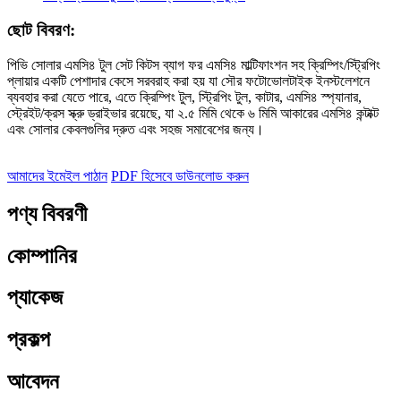
ছোট বিবরণ:
পিভি সোলার এমসি৪ টুল সেট কিটস ব্যাগ ফর এমসি৪ মাল্টিফাংশন সহ ক্রিম্পিং/স্ট্রিপিং
প্লায়ার একটি পেশাদার কেসে সরবরাহ করা হয় যা সৌর ফটোভোলটাইক ইনস্টলেশনে
ব্যবহার করা যেতে পারে, এতে ক্রিম্পিং টুল, স্ট্রিপিং টুল, কাটার, এমসি৪ স্প্যানার,
স্ট্রেইট/ক্রস স্ক্রু ড্রাইভার রয়েছে, যা ২.৫ মিমি থেকে ৬ মিমি আকারের এমসি৪ কন্টাক্ট
এবং সোলার কেবলগুলির দ্রুত এবং সহজ সমাবেশের জন্য।
আমাদের ইমেইল পাঠান
PDF হিসেবে ডাউনলোড করুন
পণ্য বিবরণী
কোম্পানির
প্যাকেজ
প্রকল্প
আবেদন