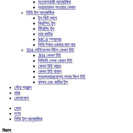
সংযোগকারী আনুষাঙ্গিক
অ্যান্ডারসন পাওয়ার কেবল
পিভি টুল আনুষাঙ্গিক
টুল কিট ব্যাগ
ক্রিম্পিং টুল
স্ট্রিপিং টুল
তার কাটার
MC4 স্প্যানার
পিভি ট্যাব ওয়্যার বাস বার
304 স্টেইনলেস স্টিল কেবল টাই
304 কেবল টাই
পিভিসি লেপা কেবল টাই
কেবল টাই ব্যান্ড
কেবল টাই বাকল
পুনঃব্যবহারযোগ্য গলার জিপ টাই
বন্ধন এবং কাটার টুল
সৌর প্রকল্প
খবর
যোগাযোগ
হোম
পণ্য
পিভি টুল আনুষাঙ্গিক
বিভাগ