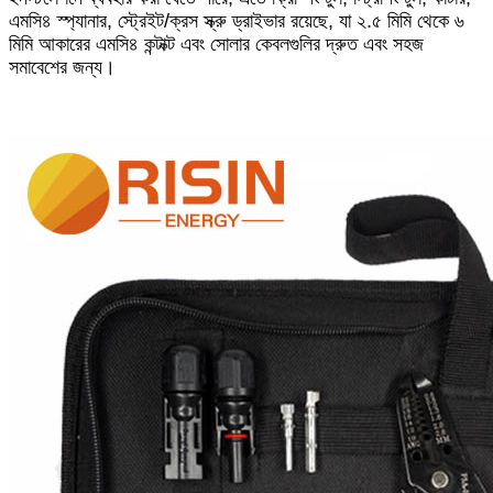
এমসি৪ স্প্যানার, স্ট্রেইট/ক্রস স্ক্রু ড্রাইভার রয়েছে, যা ২.৫ মিমি থেকে ৬
মিমি আকারের এমসি৪ কন্টাক্ট এবং সোলার কেবলগুলির দ্রুত এবং সহজ
সমাবেশের জন্য।