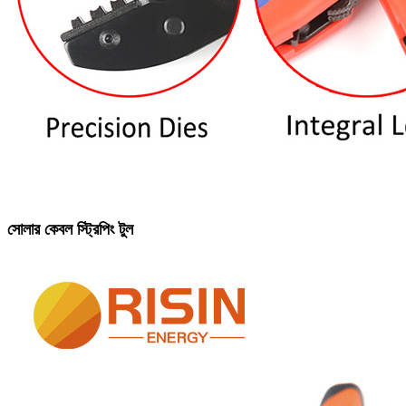
সোলার কেবল স্ট্রিপিং টুল