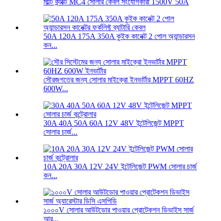
মাল্টি কন্টাক্ট MC4 সোলার কেবল সংযোগকারী 1500V 50A
50A 120A 175A 350A কুইক কানেক্ট 2 পোল অ্যান্ডারসন
কন...
সৌরজগতের জন্য সোলার মাইক্রো ইনভার্টার MPPT 60HZ
600W...
30A 40A 50A 60A 12V 48V ইন্টেলিজেন্ট MPPT
সোলার চার্জ...
10A 20A 30A 12V 24V ইন্টেলিজেন্ট PWM সোলার চার্জ
কন...
১০০০V সোলার আউটডোর পাওয়ার প্রোটেকশন ডিভাইস সার্জ
আর...