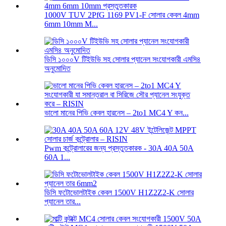
1000V TUV 2PfG 1169 PV1-F সোলার কেবল 4mm
6mm 10mm M...
ডিসি ১০০০V টিইউভি সহ সোলার প্যানেল সংযোগকারী এমসি৪
অনুমোদিত
ভালো মানের পিভি কেবল হারনেস – 2to1 MC4 Y কন...
Pwm কন্ট্রোলারের জন্য প্রস্তুতকারক - 30A 40A 50A
60A 1...
ডিসি ফটোভোলটাইক কেবল 1500V H1Z2Z2-K সোলার
প্যানেল তার...