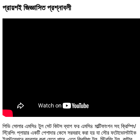
প্রায়শই জিজ্ঞাসিত প্রশ্নাবলী
পিভি সোলার এমসি৪ টুল সেট কিটস ব্যাগ ফর এমসি৪ মাল্টিফাংশন সহ ক্রিম্পিং/
স্ট্রিপিং প্লায়ার একটি পেশাদার কেসে সরবরাহ করা হয় যা সৌর ফটোভোলটাইক
ইনস্টলেশনে ব্যবহার করা যেতে পারে, এতে ক্রিম্পিং টুল, স্ট্রিপিং টুল, কাটার,