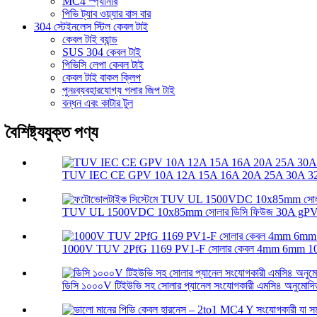
MC4 স্প্যানার
পিভি ট্যাব ওয়্যার বাস বার
304 স্টেইনলেস স্টিল কেবল টাই
কেবল টাই ব্যান্ড
SUS 304 কেবল টাই
পিভিসি লেপা কেবল টাই
কেবল টাই বাকল ক্লিপ
পুনঃব্যবহারযোগ্য গলার জিপ টাই
বন্ধন এবং কাটার টুল
বৈশিষ্ট্যযুক্ত পণ্য
TUV IEC CE GPV 10A 12A 15A 16A 20A 25A 30A 32A
TUV UL 1500VDC 10x85mm সোলার ডিসি ফিউজ 30A gPV স
1000V TUV 2PfG 1169 PV1-F সোলার কেবল 4mm 6mm 1
ডিসি ১০০০V টিইউভি সহ সোলার প্যানেল সংযোগকারী এমসি৪ অনুমোদি