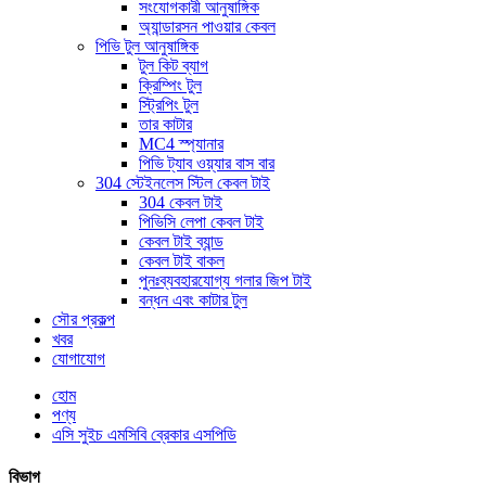
সংযোগকারী আনুষাঙ্গিক
অ্যান্ডারসন পাওয়ার কেবল
পিভি টুল আনুষাঙ্গিক
টুল কিট ব্যাগ
ক্রিম্পিং টুল
স্ট্রিপিং টুল
তার কাটার
MC4 স্প্যানার
পিভি ট্যাব ওয়্যার বাস বার
304 স্টেইনলেস স্টিল কেবল টাই
304 কেবল টাই
পিভিসি লেপা কেবল টাই
কেবল টাই ব্যান্ড
কেবল টাই বাকল
পুনঃব্যবহারযোগ্য গলার জিপ টাই
বন্ধন এবং কাটার টুল
সৌর প্রকল্প
খবর
যোগাযোগ
হোম
পণ্য
এসি সুইচ এমসিবি ব্রেকার এসপিডি
বিভাগ