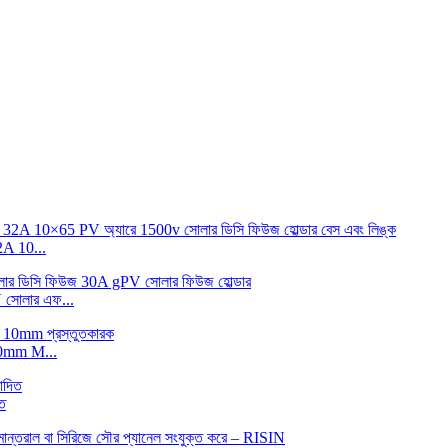
 10...
োলার এফ...
0mm M...
ত