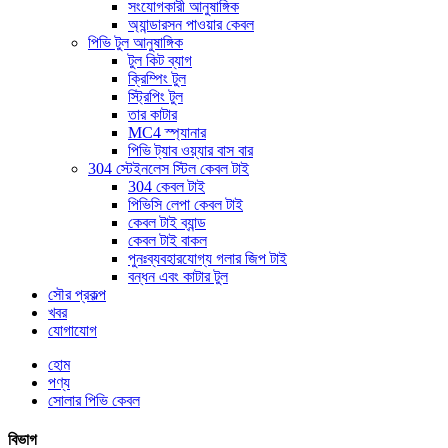
সংযোগকারী আনুষাঙ্গিক
অ্যান্ডারসন পাওয়ার কেবল
পিভি টুল আনুষাঙ্গিক
টুল কিট ব্যাগ
ক্রিম্পিং টুল
স্ট্রিপিং টুল
তার কাটার
MC4 স্প্যানার
পিভি ট্যাব ওয়্যার বাস বার
304 স্টেইনলেস স্টিল কেবল টাই
304 কেবল টাই
পিভিসি লেপা কেবল টাই
কেবল টাই ব্যান্ড
কেবল টাই বাকল
পুনঃব্যবহারযোগ্য গলার জিপ টাই
বন্ধন এবং কাটার টুল
সৌর প্রকল্প
খবর
যোগাযোগ
হোম
পণ্য
সোলার পিভি কেবল
বিভাগ