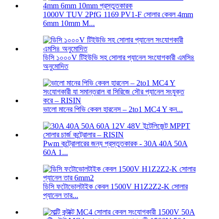
1000V TUV 2PfG 1169 PV1-F সোলার কেবল 4mm
6mm 10mm M...
ডিসি ১০০০V টিইউভি সহ সোলার প্যানেল সংযোগকারী এমসি৪
অনুমোদিত
ভালো মানের পিভি কেবল হারনেস – 2to1 MC4 Y কন...
Pwm কন্ট্রোলারের জন্য প্রস্তুতকারক - 30A 40A 50A
60A 1...
ডিসি ফটোভোলটাইক কেবল 1500V H1Z2Z2-K সোলার
প্যানেল তার...