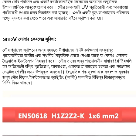
কেবল সৌর প্যানেল এবং একটি ফটোভোলটাইক সিস্টেমের অন্যান্য বৈদ্যুতিক
উপাদানগুলিকে আন্তঃসংযোগ করে। সৌর কেবলগুলি UV প্রতিরোধী এবং আবহাওয়া
প্রতিরোধী হওয়ার জন্য ডিজাইন করা হয়েছে। এগুলি একটি বৃহৎ তাপমাত্রার পরিসরের
মধ্যে ব্যবহার করা যেতে পারে এবং সাধারণত বাইরে স্থাপন করা হয়।
১৫০০V সোলার কেবলের সুবিধা:
সৌর প্যানেল স্থাপনের জন্য ব্যবহৃত উপাদানের নির্দিষ্ট কর্মক্ষমতা সংক্রান্ত
প্রয়োজনীয়তা জাতীয় এবং স্থানীয় বৈদ্যুতিক কোডে দেওয়া আছে যা কোনও এলাকার
বৈদ্যুতিক ইনস্টলেশন নিয়ন্ত্রণ করে। সৌর তারের জন্য প্রয়োজনীয় সাধারণ বৈশিষ্ট্যগুলি
হল অতিবেগুনী রশ্মির প্রতিরোধ, আবহাওয়া, এলাকার তাপমাত্রার চরমতা এবং সরঞ্জামের
ভোল্টেজ শ্রেণীর জন্য উপযুক্ত অন্তরণ। বৈদ্যুতিক শক সুরক্ষা এবং বজ্রপাত সুরক্ষার
জন্য সৌর বিদ্যুৎ ইনস্টলেশনের গ্রাউন্ডিং (আর্থিং) সম্পর্কিত বিভিন্ন বিচারব্যবস্থার
নির্দিষ্ট নিয়ম থাকবে।