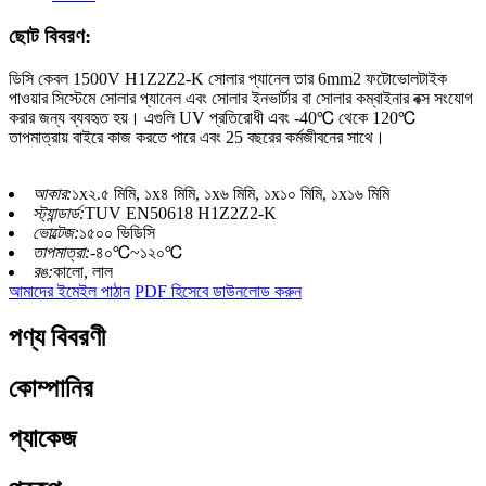
ছোট বিবরণ:
ডিসি কেবল 1500V H1Z2Z2-K সোলার প্যানেল তার 6mm2 ফটোভোলটাইক
পাওয়ার সিস্টেমে সোলার প্যানেল এবং সোলার ইনভার্টার বা সোলার কম্বাইনার বক্স সংযোগ
করার জন্য ব্যবহৃত হয়। এগুলি UV প্রতিরোধী এবং -40℃ থেকে 120℃
তাপমাত্রায় বাইরে কাজ করতে পারে এবং 25 বছরের কর্মজীবনের সাথে।
আকার:
১x২.৫ মিমি, ১x৪ মিমি, ১x৬ মিমি, ১x১০ মিমি, ১x১৬ মিমি
স্ট্যান্ডার্ড:
TUV EN50618 H1Z2Z2-K
ভোল্টেজ:
১৫০০ ভিডিসি
তাপমাত্রা:
-৪০℃~১২০℃
রঙ:
কালো, লাল
আমাদের ইমেইল পাঠান
PDF হিসেবে ডাউনলোড করুন
পণ্য বিবরণী
কোম্পানির
প্যাকেজ