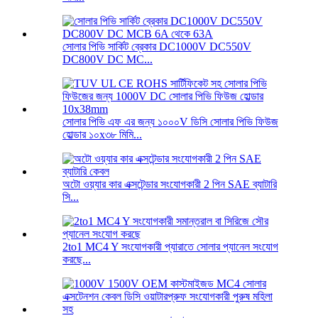
সোলার পিভি সার্কিট ব্রেকার DC1000V DC550V
DC800V DC MC...
সোলার পিভি এফ এর জন্য ১০০০V ডিসি সোলার পিভি ফিউজ
হোল্ডার ১০x৩৮ মিমি...
অটো ওয়্যার কার এক্সটেন্ডার সংযোগকারী 2 পিন SAE ব্যাটারি
সি...
2to1 MC4 Y সংযোগকারী প্যারাতে সোলার প্যানেল সংযোগ
করছে...