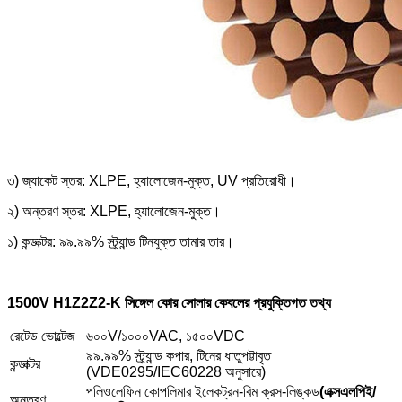
৩) জ্যাকেট স্তর: XLPE, হ্যালোজেন-মুক্ত, UV প্রতিরোধী।
২) অন্তরণ স্তর: XLPE, হ্যালোজেন-মুক্ত।
১) কন্ডাক্টর: ৯৯.৯৯% স্ট্র্যান্ড টিনযুক্ত তামার তার।
1500V H1Z2Z2-K সিঙ্গেল কোর সোলার কেবলের প্রযুক্তিগত তথ্য
রেটেড ভোল্টেজ
৬০০V/১০০০VAC, ১৫০০VDC
৯৯.৯৯% স্ট্র্যান্ড কপার, টিনের ধাতুপট্টাবৃত
কন্ডাক্টর
(VDE0295/IEC60228 অনুসারে)
পলিওলেফিন কোপলিমার ইলেকট্রন-বিম ক্রস-লিঙ্কড
(এক্সএলপিই/
অন্তরণ