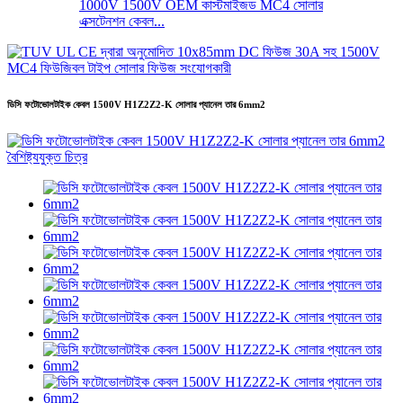
1000V 1500V OEM কাস্টমাইজড MC4 সোলার
এক্সটেনশন কেবল...
ডিসি ফটোভোলটাইক কেবল 1500V H1Z2Z2-K সোলার প্যানেল তার 6mm2