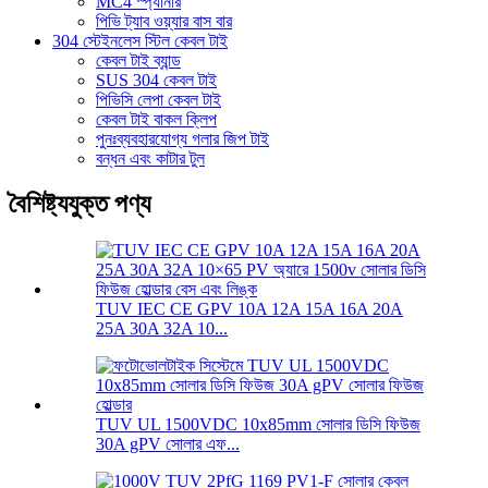
MC4 স্প্যানার
পিভি ট্যাব ওয়্যার বাস বার
304 স্টেইনলেস স্টিল কেবল টাই
কেবল টাই ব্যান্ড
SUS 304 কেবল টাই
পিভিসি লেপা কেবল টাই
কেবল টাই বাকল ক্লিপ
পুনঃব্যবহারযোগ্য গলার জিপ টাই
বন্ধন এবং কাটার টুল
বৈশিষ্ট্যযুক্ত পণ্য
TUV IEC CE GPV 10A 12A 15A 16A 20A
25A 30A 32A 10...
TUV UL 1500VDC 10x85mm সোলার ডিসি ফিউজ
30A gPV সোলার এফ...