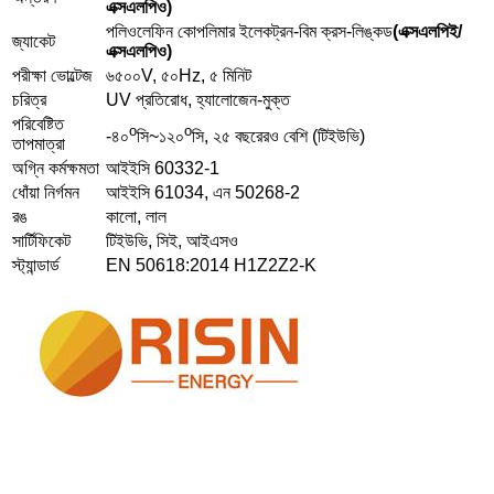
এক্সএলপিও)
পলিওলেফিন কোপলিমার ইলেকট্রন-বিম ক্রস-লিঙ্কড
(এক্সএলপিই/
জ্যাকেট
এক্সএলপিও)
পরীক্ষা ভোল্টেজ
৬৫০০V, ৫০Hz, ৫ মিনিট
চরিত্র
UV প্রতিরোধ, হ্যালোজেন-মুক্ত
পরিবেষ্টিত
o
o
-৪০
সি~১২০
সি, ২৫ বছরেরও বেশি (টিইউভি)
তাপমাত্রা
অগ্নি কর্মক্ষমতা
আইইসি 60332-1
ধোঁয়া নির্গমন
আইইসি 61034, এন 50268-2
রঙ
কালো, লাল
সার্টিফিকেট
টিইউভি, সিই, আইএসও
স্ট্যান্ডার্ড
EN 50618:2014 H1Z2Z2-K