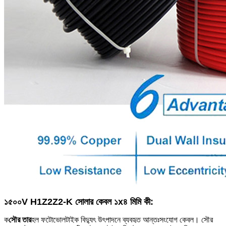
১৫০০V H1Z2Z2-K সোলার কেবল ১x৪ মিমি কী:
ক
সৌর তার
হল ফটোভোলটাইক বিদ্যুৎ উৎপাদনে ব্যবহৃত আন্তঃসংযোগ কেবল। সৌর