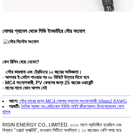
সোলার প্যানেল থেকে পিভি ইনভার্টারে সৌর সংযোগ
কেন রিসিন বেছে নেবেন?
·
সৌর কারখানা এবং ট্রেডিংয়ে ১২ বছরের অভিজ্ঞতা।
· আপনার ই-মেইল পাওয়ার পর ৩০ মিনিটে উত্তর দিতে হবে
· MC4 সংযোগকারী, PV কেবলের জন্য 25 বছরের ওয়ারেন্টি
· মানের সাথে কোন আপস নেই
আগে:
সৌর তারের জন্য MC4 সোলার প্যানেল সংযোগকারী 10mm2 8AWG
পরবর্তী:
দৈনিক সুরক্ষা নন-মেডিকেল ইউভি লাইট জীবাণুমুক্ত ডিসপোজেবল ফেস
মাস্ক
RISIN ENERGY CO., LIMITED. ২০১০ সালে প্রতিষ্ঠিত হয়েছিল এবং
বিখ্যাত "ওয়ার্ল্ড ফ্যাক্টরি", ডংগুয়ান সিটিতে অবস্থিত। ১২ বছরেরও বেশি সময় ধরে