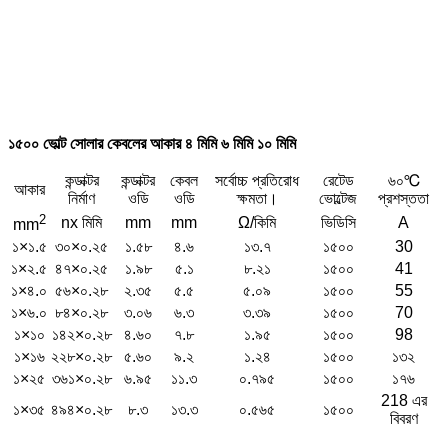
১৫০০ ভোল্ট সোলার কেবলের আকার ৪ মিমি ৬ মিমি ১০ মিমি
কন্ডাক্টর
কন্ডাক্টর
কেবল
সর্বোচ্চ প্রতিরোধ
রেটেড
৬০℃
আকার
নির্মাণ
ওডি
ওডি
ক্ষমতা।
ভোল্টেজ
প্রশস্ততা
2
nx মিমি
mm
mm
Ω/কিমি
ভিডিসি
A
mm
১×১.৫
৩০×০.২৫
১.৫৮
৪.৬
১৩.৭
১৫০০
30
১×২.৫
৪৭×০.২৫
১.৯৮
৫.১
৮.২১
১৫০০
41
১×৪.০
৫৬×০.২৮
২.৩৫
৫.৫
৫.০৯
১৫০০
55
১×৬.০
৮৪×০.২৮
৩.০৬
৬.৩
৩.৩৯
১৫০০
70
১×১০
১৪২×০.২৮
৪.৬০
৭.৮
১.৯৫
১৫০০
98
১×১৬
২২৮×০.২৮
৫.৬০
৯.২
১.২৪
১৫০০
১৩২
১×২৫
৩৬১×০.২৮
৬.৯৫
১১.৩
০.৭৯৫
১৫০০
১৭৬
218 এর
১×৩৫
৪৯৪×০.২৮
৮.৩
১৩.৩
০.৫৬৫
১৫০০
বিবরণ