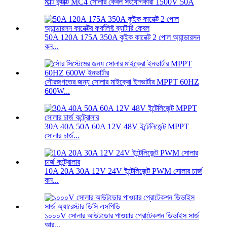
মাল্টি কন্টাক্ট MC4 সোলার কেবল সংযোগকারী 1500V 50A
50A 120A 175A 350A কুইক কানেক্ট 2 পোল অ্যান্ডারসন
কন...
সৌরজগতের জন্য সোলার মাইক্রো ইনভার্টার MPPT 60HZ
600W...
30A 40A 50A 60A 12V 48V ইন্টেলিজেন্ট MPPT
সোলার চার্জ...
10A 20A 30A 12V 24V ইন্টেলিজেন্ট PWM সোলার চার্জ
কন...
১০০০V সোলার আউটডোর পাওয়ার প্রোটেকশন ডিভাইস সার্জ
আর...