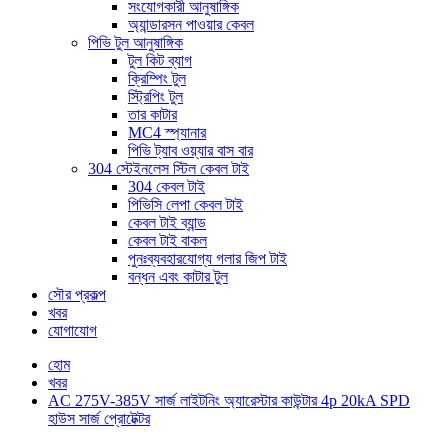
সংযোগকারী আনুষাঙ্গিক
অ্যান্ডারসন পাওয়ার কেবল
পিভি টুল আনুষাঙ্গিক
টুল কিট ব্যাগ
ক্রিম্পিং টুল
স্ট্রিপিং টুল
তার কাটার
MC4 স্প্যানার
পিভি ট্যাব ওয়্যার বাস বার
304 স্টেইনলেস স্টিল কেবল টাই
304 কেবল টাই
পিভিসি লেপা কেবল টাই
কেবল টাই ব্যান্ড
কেবল টাই বাকল
পুনঃব্যবহারযোগ্য গলার জিপ টাই
বন্ধন এবং কাটার টুল
সৌর প্রকল্প
খবর
যোগাযোগ
হোম
খবর
AC 275V-385V সার্জ লাইটনিং অ্যারেস্টার কাউন্টার 4p 20kA SPD
হাউস সার্জ প্রোটেক্টর