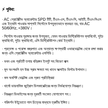
⚡ সুবিধা:
· AC প্রোটেক্টিভ অ্যারেস্টার SPD টিটি, টিএন-এস, টিএন-সি, আইটি, টিএন-সিএস
এবং ইত্যাদি পাওয়ার সাপ্লাই সিস্টেমে উপযুক্তভাবে ব্যবহৃত হয়, যার AC
50/60Hz, <380V।
· সিস্টেম পাওয়ার সুরক্ষার জন্য উপযুক্ত, যেমন পাওয়ার ডিস্ট্রিবিউশন ক্যাবিনেট, সুইচ
ক্যাবিনেট, সুইচ ক্যাবিনেট, এসি ডিস্ট্রিবিউশন বোর্ড ইত্যাদি।
· প্রত্যক্ষ ও পরোক্ষ বজ্রপাত এবং অন্যান্য ক্ষণস্থায়ী ওভারভোল্টেজ থেকে রক্ষা করার
জন্য এসি প্রোটেক্টিভ অ্যারেস্টার এসপিডি।
· ভবন এবং প্রতিটি তলায় বহিরঙ্গন ইনপুট সহ বিতরণ বাক্স
· মূল অংশগুলি হল উচ্চ স্রাব ক্ষমতা সহ ধাতব অক্সাইড ভিস্টর উপাদান।
· কম অবশিষ্ট ভোল্টেজ এবং দ্রুত প্রতিক্রিয়া
· থার্মো ডায়নামিক কন্ট্রোল ডিসকানেক্টরের জন্য নির্ভরযোগ্য নিয়ন্ত্রণ।
· নিয়ন্ত্রণ ডিভাইসের জন্য দূরবর্তী সংকেত যোগাযোগ সহ।
· পরিদর্শন উইন্ডোতে লাল চিহ্নের মাধ্যমে ত্রুটির ইঙ্গিত।