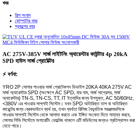
খবর
শিল্প সংবাদ
কোম্পানির খবর
প্রকল্পের খবর
AC 275V-385V সার্জ লাইটনিং অ্যারেস্টার কাউন্টার 4p 20kA
SPD হাউস সার্জ প্রোটেক্টর
⚡ বর্ণনা:
YRO 2P সোলার পাওয়ার সার্জ প্রোটেকশন ডিভাইস 20KA 40KA 275V AC
সার্জ অ্যারেস্টার SPD (সংক্ষেপে AC SPD, যার নাম, সার্জ সাপ্রেসর, সার্জ
অ্যারেস্টার) TN-S, TN-CS, TT, IT ইত্যাদির জন্য উপযুক্ত, AC 50/60Hz,
<380V এর পাওয়ার সাপ্লাই সিস্টেম। যখন SPD অতিরিক্ত তাপ বা অতিরিক্ত
কারেন্টের জন্য ব্রেকডাউনে ব্যর্থ হয়, তখন ব্যর্থতা রিলিজ বৈদ্যুতিক সরঞ্জামগুলিকে
পাওয়ার সাপ্লাই সিস্টেম থেকে আলাদা করতে এবং ইঙ্গিত সংকেত দিতে সাহায্য করবে,
সোলার পিভি সিস্টেমে অপারেটিং ভোল্টেজ থাকলে এটি মডিউলের জন্যও প্রতিস্থাপন করা
যেতে পারে।