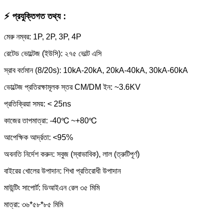
⚡ প্রযুক্তিগত তথ্য :
মেরু নম্বর: 1P, 2P, 3P, 4P
রেটেড ভোল্টেজ (ইউসি): ২৭৫ ভোল্ট এসি
স্রাব বর্তমান (8/20s): 10kA-20kA, 20kA-40kA, 30kA-60kA
ভোল্টেজ প্রতিরক্ষামূলক স্তর CM/DM ইন: ~3.6KV
প্রতিক্রিয়া সময়: < 25ns
কাজের তাপমাত্রা: -40℃ ~+80℃
আপেক্ষিক আর্দ্রতা: <95%
অবনতি নির্দেশ করুন: সবুজ (স্বাভাবিক), লাল (ত্রুটিপূর্ণ)
বাইরের খোলের উপাদান: শিখা প্রতিরোধী উপাদান
মাউন্টিং সাপোর্ট: ডিআইএন রেল ৩৫ মিমি
মাত্রা: ৩৬*৫৮*৮৫ মিমি