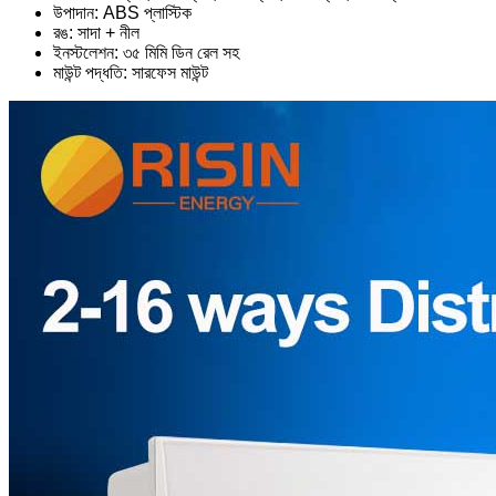
উপাদান: ABS প্লাস্টিক
রঙ: সাদা + নীল
ইনস্টলেশন: ৩৫ মিমি ডিন রেল সহ
মাউন্ট পদ্ধতি: সারফেস মাউন্ট