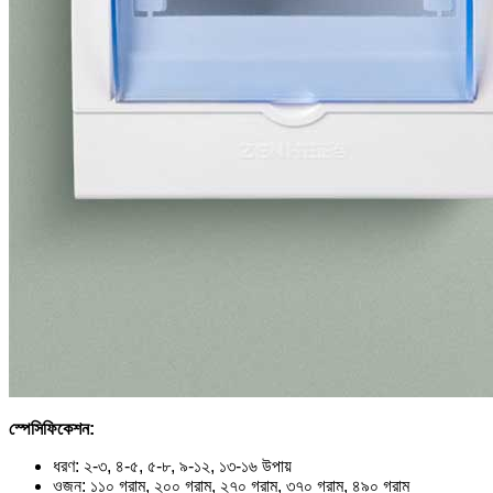
স্পেসিফিকেশন:
ধরণ: ২-৩, ৪-৫, ৫-৮, ৯-১২, ১৩-১৬ উপায়
ওজন: ১১০ গ্রাম, ২০০ গ্রাম, ২৭০ গ্রাম, ৩৭০ গ্রাম, ৪৯০ গ্রাম