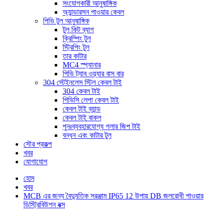
সংযোগকারী আনুষাঙ্গিক
অ্যান্ডারসন পাওয়ার কেবল
পিভি টুল আনুষাঙ্গিক
টুল কিট ব্যাগ
ক্রিম্পিং টুল
স্ট্রিপিং টুল
তার কাটার
MC4 স্প্যানার
পিভি ট্যাব ওয়্যার বাস বার
304 স্টেইনলেস স্টিল কেবল টাই
304 কেবল টাই
পিভিসি লেপা কেবল টাই
কেবল টাই ব্যান্ড
কেবল টাই বাকল
পুনঃব্যবহারযোগ্য গলার জিপ টাই
বন্ধন এবং কাটার টুল
সৌর প্রকল্প
খবর
যোগাযোগ
হোম
খবর
MCB এর জন্য বৈদ্যুতিক সরঞ্জাম IP65 12 উপায় DB জলরোধী পাওয়ার
ডিস্ট্রিবিউশন বক্স