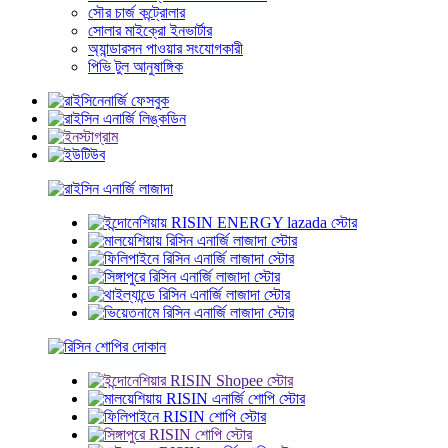
সৌর চার্জ কন্ট্রোলার
সোলার মাইক্রো ইনভার্টার
অ্যান্ডারসন পাওয়ার সংযোগকারী
পিভি টুল আনুষাঙ্গিক