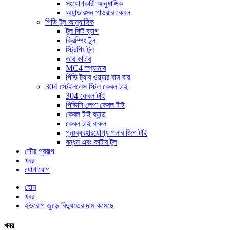
সংযোগকারী আনুষাঙ্গিক
অ্যান্ডারসন পাওয়ার কেবল
পিভি টুল আনুষাঙ্গিক
টুল কিট ব্যাগ
ক্রিম্পিং টুল
স্ট্রিপিং টুল
তার কাটার
MC4 স্প্যানার
পিভি ট্যাব ওয়্যার বাস বার
304 স্টেইনলেস স্টিল কেবল টাই
304 কেবল টাই
পিভিসি লেপা কেবল টাই
কেবল টাই ব্যান্ড
কেবল টাই বাকল
পুনঃব্যবহারযোগ্য গলার জিপ টাই
বন্ধন এবং কাটার টুল
সৌর প্রকল্প
খবর
যোগাযোগ
হোম
খবর
ইউরোপ জুড়ে বিদ্যুতের দাম কমেছে
খবর