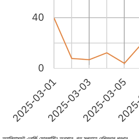
অ্যালিয়াসফট এনার্জি ফোরকাস্টিং অনুসারে, গত সপ্তাহে বেশিরভাগ প্রধান