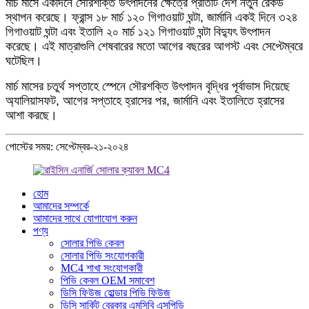
মার্চ মাসে একদিনে সৌরশক্তি উৎপাদনের ক্ষেত্রে প্রতিটি দেশ নতুন রেকর্ড
স্থাপন করেছে। ফ্রান্স ১৮ মার্চ ১২০ গিগাওয়াট ঘন্টা, জার্মানি একই দিনে ৩২৪
গিগাওয়াট ঘন্টা এবং ইতালি ২০ মার্চ ১২১ গিগাওয়াট ঘন্টা বিদ্যুৎ উৎপাদন
করেছে। এই মাত্রাগুলি শেষবারের মতো আগের বছরের আগস্ট এবং সেপ্টেম্বরে
ঘটেছিল।
মার্চ মাসের চতুর্থ সপ্তাহে স্পেনে সৌরশক্তি উৎপাদন বৃদ্ধির পূর্বাভাস দিয়েছে
অ্যালিয়াসফট, আগের সপ্তাহে হ্রাসের পর, জার্মানি এবং ইতালিতে হ্রাসের
আশা করছে।
পোস্টের সময়: সেপ্টেম্বর-২১-২০২৪
হোম
আমাদের সম্পর্কে
আমাদের সাথে যোগাযোগ করুন
পণ্য
সোলার পিভি কেবল
সোলার পিভি সংযোগকারী
MC4 শাখা সংযোগকারী
পিভি কেবল OEM সমাবেশ
ডিসি ফিউজ হোল্ডার পিভি ফিউজ
ডিসি সার্কিট ব্রেকার এমসিবি এসপিডি