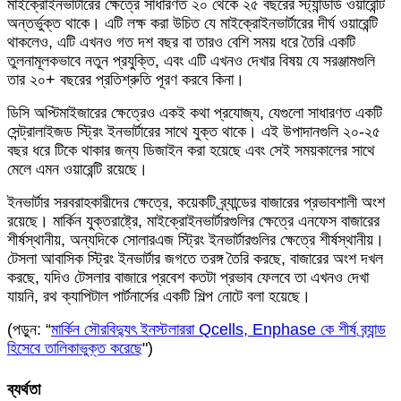
মাইক্রোইনভার্টারের ক্ষেত্রে সাধারণত ২০ থেকে ২৫ বছরের স্ট্যান্ডার্ড ওয়ারেন্টি
অন্তর্ভুক্ত থাকে। এটি লক্ষ করা উচিত যে মাইক্রোইনভার্টারের দীর্ঘ ওয়ারেন্টি
থাকলেও, এটি এখনও গত দশ বছর বা তারও বেশি সময় ধরে তৈরি একটি
তুলনামূলকভাবে নতুন প্রযুক্তি, এবং এটি এখনও দেখার বিষয় যে সরঞ্জামগুলি
তার ২০+ বছরের প্রতিশ্রুতি পূরণ করবে কিনা।
ডিসি অপ্টিমাইজারের ক্ষেত্রেও একই কথা প্রযোজ্য, যেগুলো সাধারণত একটি
সেন্ট্রালাইজড স্ট্রিং ইনভার্টারের সাথে যুক্ত থাকে। এই উপাদানগুলি ২০-২৫
বছর ধরে টিকে থাকার জন্য ডিজাইন করা হয়েছে এবং সেই সময়কালের সাথে
মেলে এমন ওয়ারেন্টি রয়েছে।
ইনভার্টার সরবরাহকারীদের ক্ষেত্রে, কয়েকটি ব্র্যান্ডের বাজারের প্রভাবশালী অংশ
রয়েছে। মার্কিন যুক্তরাষ্ট্রে, মাইক্রোইনভার্টারগুলির ক্ষেত্রে এনফেস বাজারের
শীর্ষস্থানীয়, অন্যদিকে সোলারএজ স্ট্রিং ইনভার্টারগুলির ক্ষেত্রে শীর্ষস্থানীয়।
টেসলা আবাসিক স্ট্রিং ইনভার্টার জগতে তরঙ্গ তৈরি করছে, বাজারের অংশ দখল
করছে, যদিও টেসলার বাজারে প্রবেশ কতটা প্রভাব ফেলবে তা এখনও দেখা
যায়নি, রথ ক্যাপিটাল পার্টনার্সের একটি শিল্প নোটে বলা হয়েছে।
(পড়ুন: “
মার্কিন সৌরবিদ্যুৎ ইনস্টলাররা Qcells, Enphase কে শীর্ষ ব্র্যান্ড
হিসেবে তালিকাভুক্ত করেছে
")
ব্যর্থতা