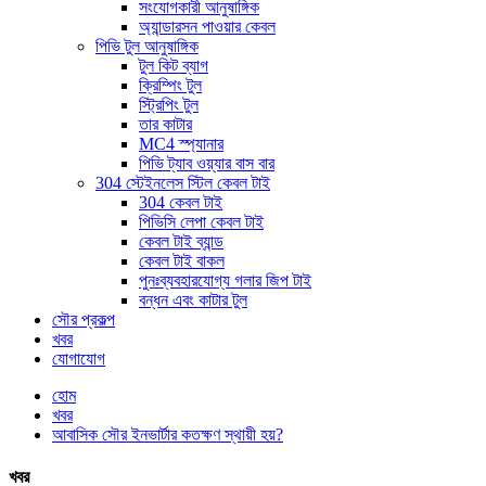
সংযোগকারী আনুষাঙ্গিক
অ্যান্ডারসন পাওয়ার কেবল
পিভি টুল আনুষাঙ্গিক
টুল কিট ব্যাগ
ক্রিম্পিং টুল
স্ট্রিপিং টুল
তার কাটার
MC4 স্প্যানার
পিভি ট্যাব ওয়্যার বাস বার
304 স্টেইনলেস স্টিল কেবল টাই
304 কেবল টাই
পিভিসি লেপা কেবল টাই
কেবল টাই ব্যান্ড
কেবল টাই বাকল
পুনঃব্যবহারযোগ্য গলার জিপ টাই
বন্ধন এবং কাটার টুল
সৌর প্রকল্প
খবর
যোগাযোগ
হোম
খবর
আবাসিক সৌর ইনভার্টার কতক্ষণ স্থায়ী হয়?
খবর