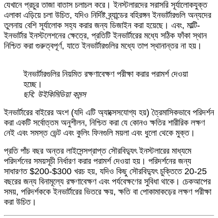
যেখানে প্রচুর তাজা বাতাস চলাচল করে। ইনস্টলারদের সরাসরি সূর্যালোকযুক্ত
এলাকা এড়িয়ে চলা উচিত, যদিও নির্দিষ্ট ব্র্যান্ডের বহিরঙ্গন ইনভার্টারগুলি অন্যদের
তুলনায় বেশি সূর্যালোক সহ্য করার জন্য ডিজাইন করা হয়েছে। এবং, মাল্টি-
ইনভার্টার ইনস্টলেশনের ক্ষেত্রে, প্রতিটি ইনভার্টারের মধ্যে সঠিক ফাঁকা স্থান
নিশ্চিত করা গুরুত্বপূর্ণ, যাতে ইনভার্টারগুলির মধ্যে তাপ স্থানান্তর না হয়।
ইনভার্টারগুলির নিয়মিত রক্ষণাবেক্ষণ পরীক্ষা করার পরামর্শ দেওয়া
হচ্ছে।
ছবি: উইকিমিডিয়া কমন্স
ইনভার্টারের বাইরের অংশ (যদি এটি অ্যাক্সেসযোগ্য হয়) ত্রৈমাসিকভাবে পরিদর্শন
করা একটি সর্বোত্তম অনুশীলন, নিশ্চিত করা যে কোনও ক্ষতির শারীরিক লক্ষণ
নেই এবং সমস্ত ভেন্ট এবং কুলিং ফিনগুলি ময়লা এবং ধুলো থেকে মুক্ত।
প্রতি পাঁচ বছর অন্তর লাইসেন্সপ্রাপ্ত সৌরবিদ্যুৎ ইনস্টলারের মাধ্যমে
পরিদর্শনের সময়সূচী নির্ধারণ করার পরামর্শ দেওয়া হয়। পরিদর্শনের জন্য
সাধারণত $200-$300 খরচ হয়, যদিও কিছু সৌরবিদ্যুৎ চুক্তিতে 20-25
বছরের জন্য বিনামূল্যে রক্ষণাবেক্ষণ এবং পর্যবেক্ষণের সুবিধা থাকে। চেকআপের
সময়, পরিদর্শককে ইনভার্টারের ভিতরে ক্ষয়, ক্ষতি বা পোকামাকড়ের লক্ষণ পরীক্ষা
করা উচিত।