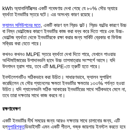
kWh অ্যানালিটিক্সের একটি গবেষণায় দেখা গেছে যে ৮০% সৌর অ্যারে
ব্যর্থতা ইনভার্টার স্তরে ঘটে। এর অসংখ্য কারণ রয়েছে।
ফ্যালন সলিউশনের মতে
, একটি কারণ হল গ্রিড ফল্ট। গ্রিড ফল্টের কারণে উচ্চ
বা নিম্ন ভোল্টেজের কারণে ইনভার্টার কাজ করা বন্ধ করে দিতে পারে এবং উচ্চ-
ভোল্টেজ ব্যর্থতা থেকে ইনভার্টারকে রক্ষা করার জন্য সার্কিট ব্রেকার বা ফিউজ
সক্রিয় করা যেতে পারে।
কখনও কখনও MLPE স্তরে ব্যর্থতা দেখা দিতে পারে, যেখানে পাওয়ার
অপ্টিমাইজারের উপাদানগুলি ছাদে উচ্চ তাপমাত্রার সংস্পর্শে আসে। যদি
উৎপাদন হ্রাস পায়, তবে এটি MLPE-তে ত্রুটি হতে পারে।
ইনস্টলেশনটিও সঠিকভাবে করা উচিত। সাধারণভাবে, ফ্যালন সুপারিশ
করেছিলেন যে সৌর প্যানেলের ক্ষমতা ইনভার্টার ক্ষমতার ১৩৩% পর্যন্ত হওয়া
উচিত। যদি প্যানেলগুলি সঠিক আকারের ইনভার্টারের সাথে সঠিকভাবে মেলে না,
তবে তারা দক্ষতার সাথে কাজ করবে না।
রক্ষণাবেক্ষণ
একটি ইনভার্টার দীর্ঘ সময়ের জন্য আরও দক্ষতার সাথে চালানোর জন্য, এটি
হল
সুপারিশকৃত
ডিভাইসটি এমন একটি শীতল, শুষ্ক জায়গায় ইনস্টল করতে হবে