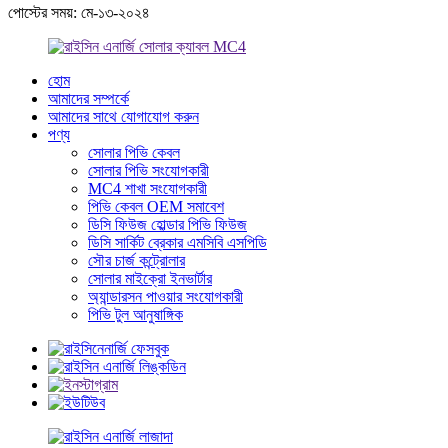
পোস্টের সময়: মে-১৩-২০২৪
হোম
আমাদের সম্পর্কে
আমাদের সাথে যোগাযোগ করুন
পণ্য
সোলার পিভি কেবল
সোলার পিভি সংযোগকারী
MC4 শাখা সংযোগকারী
পিভি কেবল OEM সমাবেশ
ডিসি ফিউজ হোল্ডার পিভি ফিউজ
ডিসি সার্কিট ব্রেকার এমসিবি এসপিডি
সৌর চার্জ কন্ট্রোলার
সোলার মাইক্রো ইনভার্টার
অ্যান্ডারসন পাওয়ার সংযোগকারী
পিভি টুল আনুষাঙ্গিক