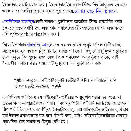
ইলেক্ট্রো-মেকানিক্যাল ক্ষয়। ইলেক্ট্রোলাইট ক্যাপাসিটরগুলির আয়ু কম হয় এবং
শুষ্ক উপাদানগুলির তুলনায় দ্রুত পুরাতন হয়,
সোলার হারমোনিক্স বলেছেন
.
এনার্জিসেজ বলেছেন
একটি সাধারণ কেন্দ্রীভূত আবাসিক স্ট্রিং ইনভার্টার প্রায়
১০-১৫ বছর স্থায়ী হয়, এবং তাই প্যানেলের জীবনকালের কোনও এক সময়ে
এটি প্রতিস্থাপনের প্রয়োজন হবে।
স্ট্রিং ইনভার্টার
সাধারণত আছে
৫-১০ বছরের মধ্যে স্ট্যান্ডার্ড ওয়ারেন্টি থাকে,
অনেকেরই ২০ বছর পর্যন্ত বাড়ানোর বিকল্প থাকে। কিছু সৌর চুক্তিতে চুক্তির
মেয়াদ জুড়ে বিনামূল্যে রক্ষণাবেক্ষণ এবং পর্যবেক্ষণ অন্তর্ভুক্ত থাকে, তাই
ইনভার্টার নির্বাচন করার সময় এটি মূল্যায়ন করা বুদ্ধিমানের কাজ।
প্যানেল-স্তরে একটি মাইক্রোইনভার্টার ইনস্টল করা আছে।
ছবি:
এনফেজ
ছবি: এনফেজ এনার্জি
এনার্জিসেজ জানিয়েছে যে মাইক্রোইনভার্টারের আয়ুষ্কাল প্রায় ২৫ বছর, যা
তাদের প্যানেল প্রতিপক্ষের সমান। রথ ক্যাপিটাল পার্টনার্স জানিয়েছে যে তাদের
শিল্প পরিচিতিরা সাধারণত স্ট্রিং ইনভার্টারের তুলনায় মাইক্রোইনভার্টারের ব্যর্থতার
হার উল্লেখযোগ্যভাবে কম বলে রিপোর্ট করে, যদিও মাইক্রোইনভার্টারের ক্ষেত্রে
প্রাথমিক খরচ সাধারণত কিছুটা বেশি হয়।