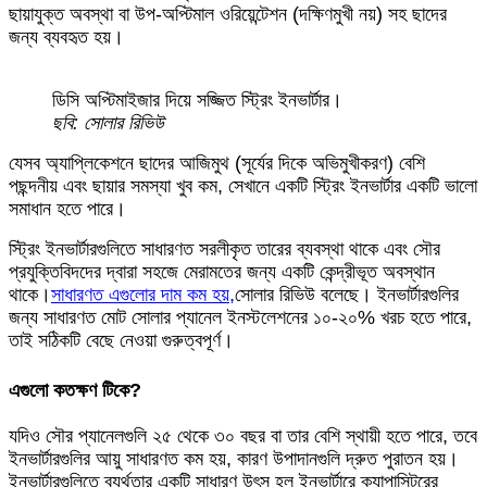
ছায়াযুক্ত অবস্থা বা উপ-অপ্টিমাল ওরিয়েন্টেশন (দক্ষিণমুখী নয়) সহ ছাদের
জন্য ব্যবহৃত হয়।
ডিসি অপ্টিমাইজার দিয়ে সজ্জিত স্ট্রিং ইনভার্টার।
ছবি: সোলার রিভিউ
যেসব অ্যাপ্লিকেশনে ছাদের আজিমুথ (সূর্যের দিকে অভিমুখীকরণ) বেশি
পছন্দনীয় এবং ছায়ার সমস্যা খুব কম, সেখানে একটি স্ট্রিং ইনভার্টার একটি ভালো
সমাধান হতে পারে।
স্ট্রিং ইনভার্টারগুলিতে সাধারণত সরলীকৃত তারের ব্যবস্থা থাকে এবং সৌর
প্রযুক্তিবিদদের দ্বারা সহজে মেরামতের জন্য একটি কেন্দ্রীভূত অবস্থান
থাকে।
সাধারণত এগুলোর দাম কম হয়,
সোলার রিভিউ বলেছে। ইনভার্টারগুলির
জন্য সাধারণত মোট সোলার প্যানেল ইনস্টলেশনের ১০-২০% খরচ হতে পারে,
তাই সঠিকটি বেছে নেওয়া গুরুত্বপূর্ণ।
এগুলো কতক্ষণ টিকে?
যদিও সৌর প্যানেলগুলি ২৫ থেকে ৩০ বছর বা তার বেশি স্থায়ী হতে পারে, তবে
ইনভার্টারগুলির আয়ু সাধারণত কম হয়, কারণ উপাদানগুলি দ্রুত পুরাতন হয়।
ইনভার্টারগুলিতে ব্যর্থতার একটি সাধারণ উৎস হল ইনভার্টারে ক্যাপাসিটরের