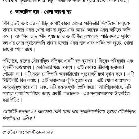
পর থেকে ক্যালিফোর্নিয়ায় নতুন আবাসিক স্থাপনা প্রায় 40% কমে গেছে।
আচ্ছাদিত ছাদ - খোলা জায়গা নয়
পিজিএন্ডই এবং এর বাণিজ্যিক পাইকাররা তাদের ডেলিভারি সিস্টেমের মাধ্যমে
হাজার হাজার একর খোলা জায়গা জুড়ে এবং আরও অনেক একর জমিতে ক্ষতি
করে। আবাসিক ছাদ সৌর প্যানেলের একটি উল্লেখযোগ্য পরিবেশগত সুবিধা
হল এর সৌর প্যানেলগুলি হাজার হাজার একর ছাদ এবং পার্কিং লট জুড়ে, খোলা
জায়গা খোলা রাখে।
পরিশেষে, ছাদের সৌরশক্তি সত্যিই একটি বড় ব্যাপার। বিদ্যুৎ পরিষ্কার এবং
পুনর্নবীকরণযোগ্য। ডেলিভারি খরচ নগণ্য। এটি কোনও জীবাশ্ম জ্বালানি
পোড়ায় না। এটি নতুন ডেলিভারি অবকাঠামোর প্রয়োজনীয়তা হ্রাস করে। এটি
ইউটিলিটি বিল কমায়। এটি দাবানলের ঝুঁকি হ্রাস করে। এটি খোলা জায়গাকে
অন্তর্ভুক্ত করে না। এবং, এটি কর্মসংস্থান তৈরি করে। সামগ্রিকভাবে, এটি
সমস্ত ক্যালিফোর্নিয়ার জন্য একটি লাভজনক - এর সম্প্রসারণকে উৎসাহিত
করা উচিত।
ডোয়াইট জনসন ১৫ বছরেরও বেশি সময় ধরে ক্যালিফোর্নিয়ায় ছাদের সৌরবিদ্যুৎ
উৎপাদনের মালিক।
পোস্টের সময়: আগস্ট-১৮-২০২৪