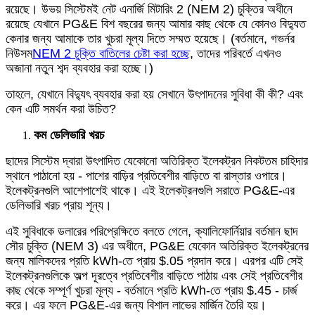
রয়েছে। উভয় সিস্টেমই নেট এনার্জি মিটারিং 2 (NEM 2) চুক্তির অধীনে
রয়েছে যেখানে PG&E বিশ বছরের জন্য আমার কাছ থেকে যে কোনও বিদ্যুত
কেনার জন্য আমাকে তার খুচরা মূল্য দিতে সম্মত হয়েছে। (বর্তমানে, গভর্নর
নিউসম
NEM 2 চুক্তি বাতিলের চেষ্টা করা হচ্ছে
, তাদের পরিবর্তে এখনও
অজানা নতুন শব্দ ব্যবহার করা হচ্ছে।)
তাহলে, যেখানে বিদ্যুৎ ব্যবহার করা হয় সেখানে উৎপাদনের সুবিধা কী কী? এবং
কেন এটি সমর্থন করা উচিত?
কম ডেলিভারি খরচ
ছাদের সিস্টেম দ্বারা উৎপাদিত যেকোনো অতিরিক্ত ইলেকট্রন নিকটতম চাহিদার
স্থানে পাঠানো হয় - পাশের বাড়ির প্রতিবেশীর বাড়িতে বা রাস্তার ওপারে।
ইলেকট্রনগুলি আশেপাশেই থাকে। এই ইলেকট্রনগুলি সরাতে PG&E-এর
ডেলিভারি খরচ প্রায় শূন্য।
এই সুবিধাকে ডলারের পরিপ্রেক্ষিতে বলতে গেলে, ক্যালিফোর্নিয়ার বর্তমান ছাদ
সৌর চুক্তি (NEM 3) এর অধীনে, PG&E যেকোন অতিরিক্ত ইলেকট্রনের
জন্য মালিকদের প্রতি kWh-তে প্রায় $.05 প্রদান করে। এরপর এটি সেই
ইলেকট্রনগুলিকে অল্প দূরত্বে প্রতিবেশীর বাড়িতে পাঠায় এবং সেই প্রতিবেশীর
কাছ থেকে সম্পূর্ণ খুচরা মূল্য - বর্তমানে প্রতি kWh-তে প্রায় $.45 - চার্জ
করে। এর ফলে PG&E-এর জন্য বিশাল লাভের মার্জিন তৈরি হয়।