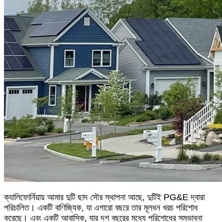
ক্যালিফোর্নিয়ায় আমার দুটি ছাদ সৌর স্থাপনা আছে, দুটিই PG&E দ্বারা
পরিচালিত। একটি বাণিজ্যিক, যা এগারো বছরে তার মূলধন খরচ পরিশোধ
করেছে। এবং একটি আবাসিক, যার দশ বছরের মধ্যে পরিশোধের সম্ভাবনা