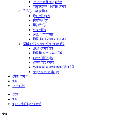
সংযোগকারী আনুষাঙ্গিক
অ্যান্ডারসন পাওয়ার কেবল
পিভি টুল আনুষাঙ্গিক
টুল কিট ব্যাগ
ক্রিম্পিং টুল
স্ট্রিপিং টুল
তার কাটার
MC4 স্প্যানার
পিভি ট্যাব ওয়্যার বাস বার
304 স্টেইনলেস স্টিল কেবল টাই
304 কেবল টাই
পিভিসি লেপা কেবল টাই
কেবল টাই ব্যান্ড
কেবল টাই বাকল
পুনঃব্যবহারযোগ্য গলার জিপ টাই
বন্ধন এবং কাটার টুল
সৌর প্রকল্প
খবর
যোগাযোগ
হোম
খবর
ছাদে সৌরবিদ্যুৎ কেন?
খবর